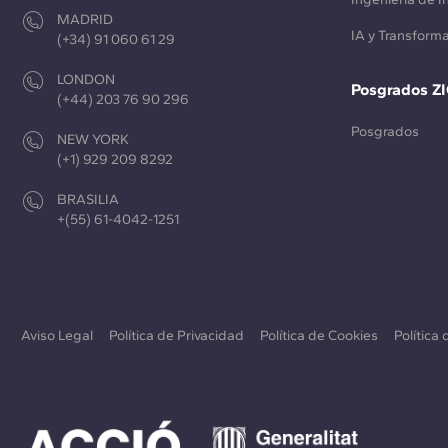
MADRID
IA y Transforma
(+34) 91 060 61 29
LONDON
Posgrados Z
(+44) 203 76 90 296
Posgrados
NEW YORK
(+1) 929 209 8292
BRASILIA
+(55) 61-4042-1251
Aviso Legal
Política de Privacidad
Política de Cookies
Política