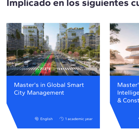
Implicado en los siguientes c
Master's in Global Smart
Master's
City Management
Intellig
& Const
English
1 academic year