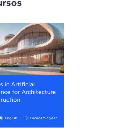
ursos
 in Artificial
ence for Architecture
ruction
English
1 academic year