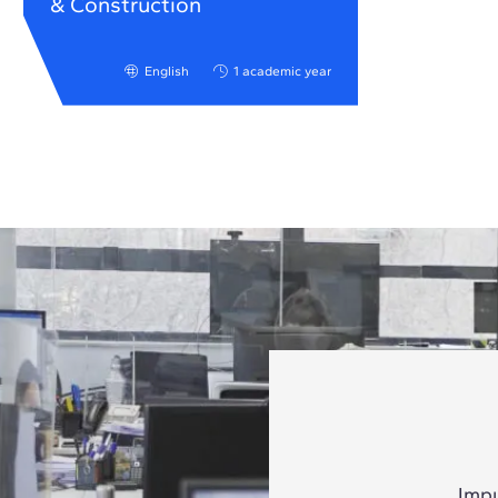
& Construction
English
1 academic year
Impu