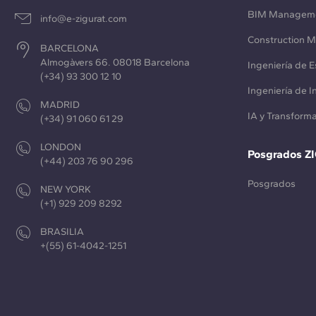
BIM Managem
info@e-zigurat.com
Construction 
BARCELONA
Almogàvers 66. 08018 Barcelona
Ingeniería de E
(+34) 93 300 12 10
Ingeniería de 
MADRID
IA y Transforma
(+34) 91 060 61 29
LONDON
Posgrados Z
(+44) 203 76 90 296
Posgrados
NEW YORK
(+1) 929 209 8292
BRASILIA
+(55) 61-4042-1251