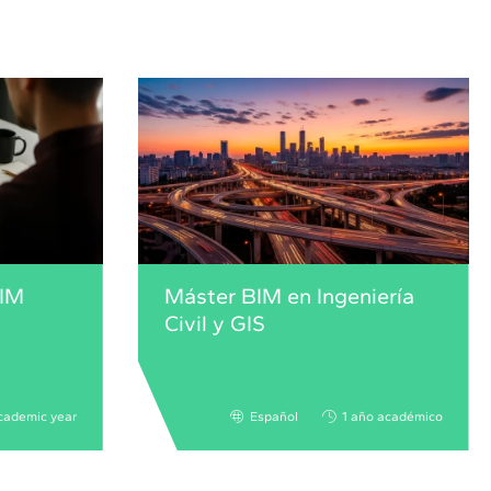
BIM
Máster BIM en Ingeniería
Civil y GIS
cademic year
Español
1 año académico