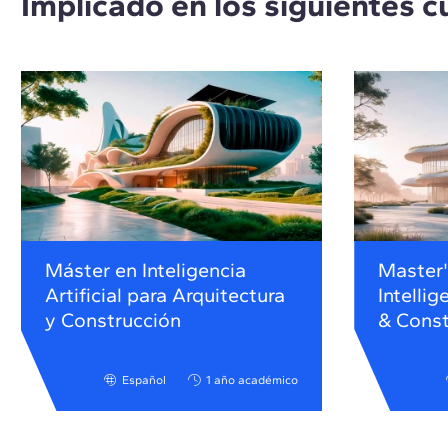
Implicado en los siguientes c
Máster en Inteligencia
Master's
Artificial para Arquitectura
Intellig
y Construcción
& Const
Español
1 año académico