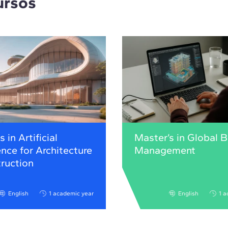
ursos
 in Artificial
Master’s in Global 
ence for Architecture
Management
ruction
English
1 academic year
English
1 a