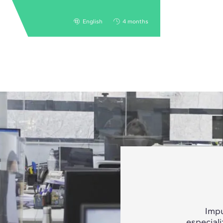
English
4 months
Impu
especial