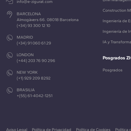
info@e-zigurat.com
Construction 
BARCELONA
Almogàvers 66. 08018 Barcelona
Ingeniería de E
(+34) 93 300 12 10
Ingeniería de 
MADRID
IA y Transforma
(+34) 91 060 61 29
LONDON
Posgrados Z
(+44) 203 76 90 296
Posgrados
NEW YORK
(+1) 929 209 8292
BRASILIA
+(55) 61-4042-1251
Aviso Legal
Política de Privacidad
Política de Cookies
Política