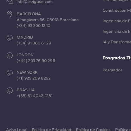
info@e-zigurat.com
Construction 
BARCELONA
Almogàvers 66. 08018 Barcelona
Ingeniería de E
(+34) 93 300 12 10
Ingeniería de 
MADRID
IA y Transforma
(+34) 91 060 61 29
LONDON
Posgrados Z
(+44) 203 76 90 296
Posgrados
NEW YORK
(+1) 929 209 8292
BRASILIA
+(55) 61-4042-1251
Aviso Legal
Política de Privacidad
Política de Cookies
Política