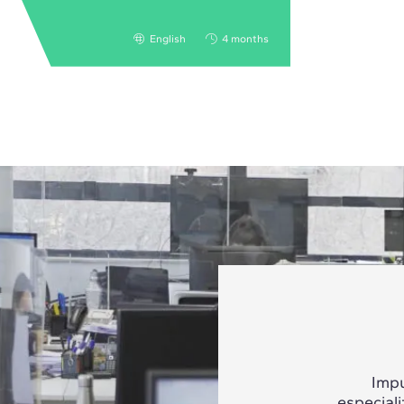
English
4 months
Impu
especial