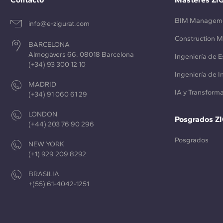
BIM Managem
info@e-zigurat.com
Construction 
BARCELONA
Almogàvers 66. 08018 Barcelona
Ingeniería de E
(+34) 93 300 12 10
Ingeniería de 
MADRID
IA y Transforma
(+34) 91 060 61 29
LONDON
Posgrados Z
(+44) 203 76 90 296
Posgrados
NEW YORK
(+1) 929 209 8292
BRASILIA
+(55) 61-4042-1251