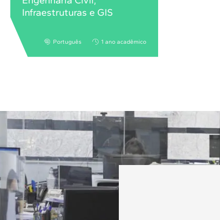
Infraestruturas e GIS
Português
1 ano acadêmico