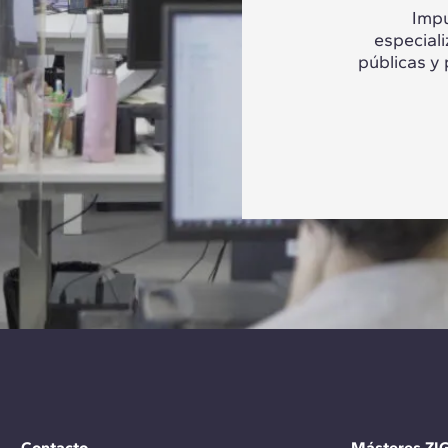
Impu
especial
públicas y
Contacto
Másteres ZI