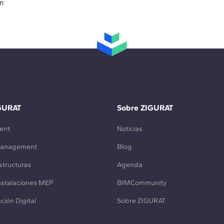
m
GURAT
Sobre ZIGURAT
ent
Noticias
Management
Blog
structuras
Agenda
Instalaciones MEP
BIMCommunity
ción Digital
Sobre ZIGURAT