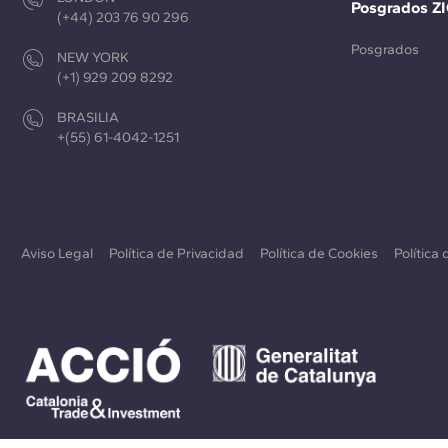
Posgrados Z
(+44) 203 76 90 296
Posgrados
NEW YORK
(+1) 929 209 8292
BRASILIA
+(55) 61-4042-1251
Aviso Legal
Política de Privacidad
Política de Cookies
Política