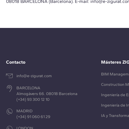
08018 BARCELONA (Barcelona). E-mail:
info@e-zigurat.co
Contacto
Másteres ZI
BIM Managem
info@e-zigurat.com
Construction 
BARCELONA
Almogàvers 66. 08018 Barcelona
Ingeniería de E
(+34) 93 300 12 10
Ingeniería de 
MADRID
IA y Transforma
(+34) 91 060 61 29
LONDON