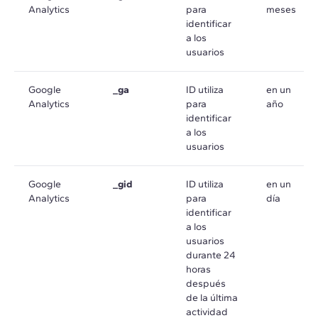
Analytics
para
meses
identificar
a los
usuarios
Google
_ga
ID utiliza
en un
Analytics
para
año
identificar
a los
usuarios
Google
_gid
ID utiliza
en un
Analytics
para
día
identificar
a los
usuarios
durante 24
horas
después
de la última
actividad