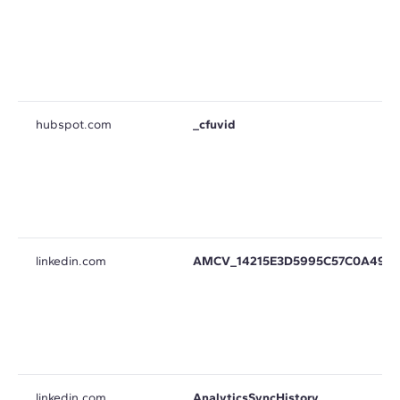
hubspot.com
_cfuvid
linkedin.com
AMCV_14215E3D5995C57C0A495
linkedin.com
AnalyticsSyncHistory