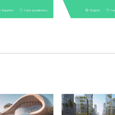
Español
1 año académico
English
1 a