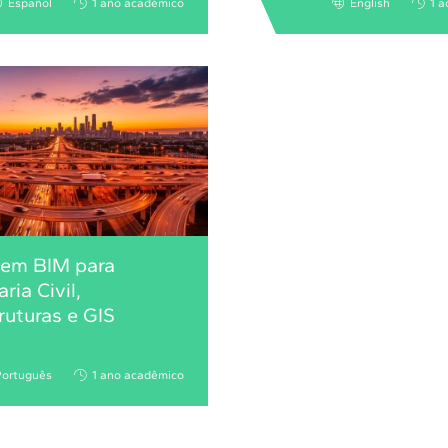
Español
1 año académico
English
1 a
 em BIM para
ria Civil,
truturas e GIS
Português
1 ano acadêmico