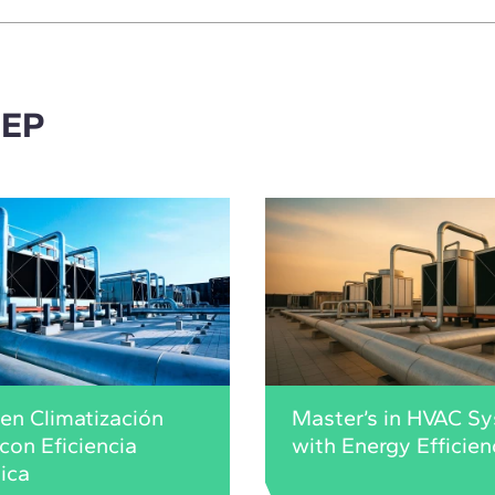
MEP
en Climatización
Master’s in HVAC S
con Eficiencia
with Energy Efficien
ica