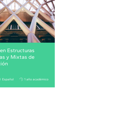
en Estructuras
as y Mixtas de
ción
Español
1 año académico