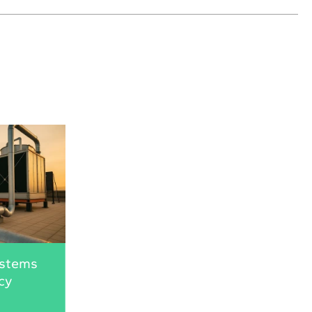
ystems
cy