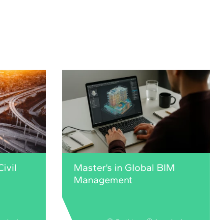
ivil
Master’s in Global BIM
Management