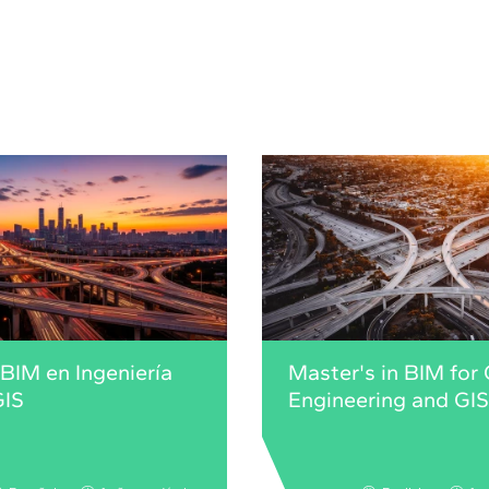
BIM en Ingeniería
Master's in BIM for C
GIS
Engineering and GIS