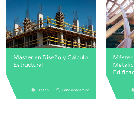
Máster en Diseño y Cálculo
Máster 
Estructural
Metálic
Edifica
Español
1 año académico