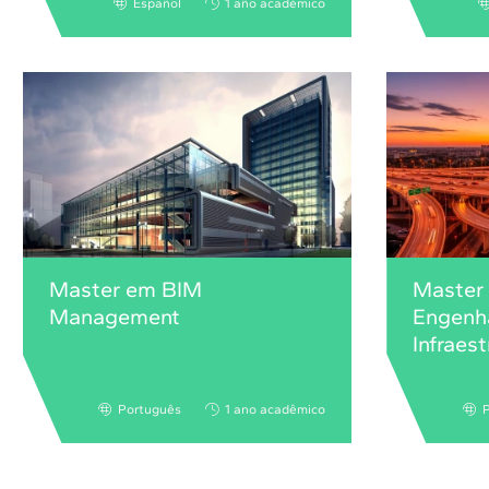
Español
1 año académico
Master em BIM
Master
Management
Engenha
Infraes
Português
1 ano acadêmico