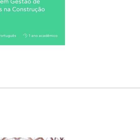
 em Gestão de
s na Construção
Português
1 ano acadêmico