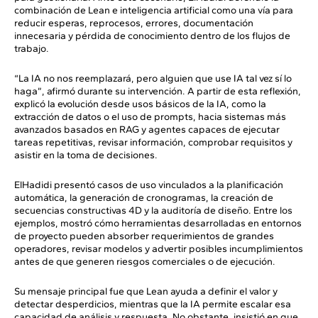
combinación de Lean e inteligencia artificial como una vía para
reducir esperas, reprocesos, errores, documentación
innecesaria y pérdida de conocimiento dentro de los flujos de
trabajo.
“La IA no nos reemplazará, pero alguien que use IA tal vez sí lo
haga”, afirmó durante su intervención. A partir de esta reflexión,
explicó la evolución desde usos básicos de la IA, como la
extracción de datos o el uso de prompts, hacia sistemas más
avanzados basados en RAG y agentes capaces de ejecutar
tareas repetitivas, revisar información, comprobar requisitos y
asistir en la toma de decisiones.
ElHadidi presentó casos de uso vinculados a la planificación
automática, la generación de cronogramas, la creación de
secuencias constructivas 4D y la auditoría de diseño. Entre los
ejemplos, mostró cómo herramientas desarrolladas en entornos
de proyecto pueden absorber requerimientos de grandes
operadores, revisar modelos y advertir posibles incumplimientos
antes de que generen riesgos comerciales o de ejecución.
Su mensaje principal fue que Lean ayuda a definir el valor y
detectar desperdicios, mientras que la IA permite escalar esa
capacidad de análisis y respuesta. No obstante, insistió en que