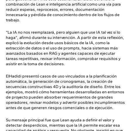
combinación de Lean e inteligencia artificial como una vía para
reducir esperas, reprocesos, errores, documentación
innecesaria y pérdida de conocimiento dentro de los flujos de
trabajo.
“La IA no nos reemplazará, pero alguien que use IA tal vez sí lo
haga”, afirmó durante su intervención. A partir de esta reflexión,
explicó la evolución desde usos básicos de la IA, como la
extracción de datos o el uso de prompts, hacia sistemas más
avanzados basados en RAG y agentes capaces de ejecutar
tareas repetitivas, revisar información, comprobar requisitos y
asistir en la toma de decisiones.
ElHadidi presentó casos de uso vinculados a la planificación
automática, la generación de cronogramas, la creación de
secuencias constructivas 4D y la auditoría de diseño. Entre los
ejemplos, mostró cómo herramientas desarrolladas en entornos
de proyecto pueden absorber requerimientos de grandes
operadores, revisar modelos y advertir posibles incumplimientos
antes de que generen riesgos comerciales o de ejecución.
Su mensaje principal fue que Lean ayuda a definir el valor y
detectar desperdicios, mientras que la IA permite escalar esa
capacidad de análisis y respuesta. No obstante, insistió en que