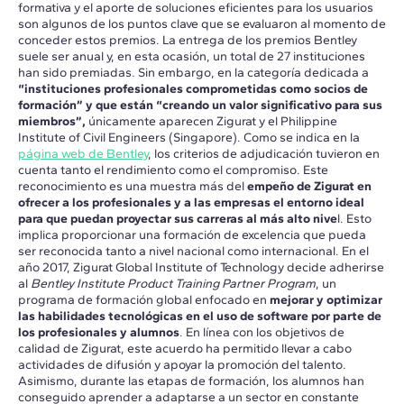
formativa y el aporte de soluciones eficientes para los usuarios
son algunos de los puntos clave que se evaluaron al momento de
conceder estos premios.
La entrega de los premios Bentley
suele ser anual y, en esta ocasión, un total de 27 instituciones
han sido premiadas. Sin embargo, en la categoría dedicada a
“instituciones profesionales comprometidas como socios de
formación” y que están “creando un valor significativo para sus
miembros”,
únicamente aparecen Zigurat y el Philippine
Institute of Civil Engineers (Singapore). Como se indica en la
página web de Bentley
, los criterios de adjudicación tuvieron en
cuenta tanto el rendimiento como el compromiso.
Este
reconocimiento es una muestra más del
empeño de Zigurat en
ofrecer a los profesionales y a las empresas el entorno ideal
para que puedan proyectar sus carreras al más alto nive
l. Esto
implica proporcionar una formación de excelencia que pueda
ser reconocida tanto a nivel nacional como internacional.
En el
año 2017, Zigurat Global Institute of Technology decide adherirse
al
Bentley Institute Product Training Partner Program
, un
programa de formación global enfocado en
mejorar y optimizar
las habilidades tecnológicas en el uso de software por parte de
los profesionales y alumnos
.
En línea con los objetivos de
calidad de Zigurat, este acuerdo ha permitido llevar a cabo
actividades de difusión y apoyar la promoción del talento.
Asimismo, durante las etapas de formación, los alumnos han
conseguido aprender a adaptarse a un sector en constante