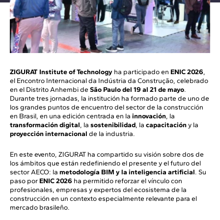
ZIGURAT Institute of Technology
ha participado en
ENIC 2026
,
el Encontro Internacional da Indústria da Construção, celebrado
en el Distrito Anhembi de
São Paulo del 19 al 21 de mayo
.
Durante tres jornadas, la institución ha formado parte de uno de
los grandes puntos de encuentro del sector de la construcción
en Brasil, en una edición centrada en la
innovación
, la
transformación digital
, la
sostenibilidad
, la
capacitación
y la
proyección internacional
de la industria.
En este evento, ZIGURAT ha compartido su visión sobre dos de
los ámbitos que están redefiniendo el presente y el futuro del
sector AECO: la
metodología BIM y la inteligencia artificial
. Su
paso por
ENIC 2026
ha permitido reforzar el vínculo con
profesionales, empresas y expertos del ecosistema de la
construcción en un contexto especialmente relevante para el
mercado brasileño.