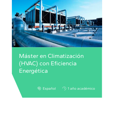
Máster en Climatización
(HVAC) con Eficiencia
Energética
Español
1 año académico