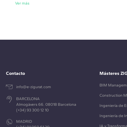
Ver más
Contacto
Másteres ZI
BIM Managem
info@e-zigurat.com
Construction 
BARCELONA
Almogàvers 66. 08018 Barcelona
Ingeniería de E
(+34) 93 300 12 10
Ingeniería de 
MADRID
IA y Transforma