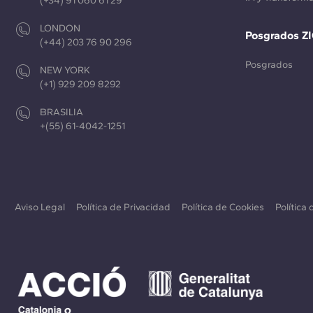
(+34) 91 060 61 29
LONDON
Posgrados Z
(+44) 203 76 90 296
Posgrados
NEW YORK
(+1) 929 209 8292
BRASILIA
+(55) 61-4042-1251
Aviso Legal
Política de Privacidad
Política de Cookies
Política