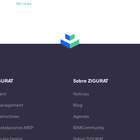
Ver más
GURAT
Sobre ZIGURAT
ent
Noticias
Management
Blog
structuras
Agenda
Instalaciones MEP
BIMCommunity
ción Digital
Sobre ZIGURAT