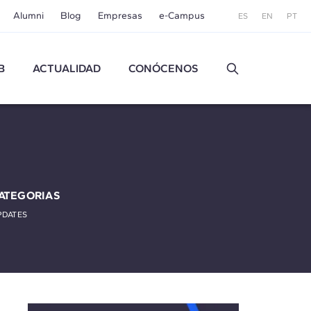
Alumni
Blog
Empresas
e-Campus
ES
EN
PT
B
ACTUALIDAD
CONÓCENOS
ATEGORIAS
PDATES