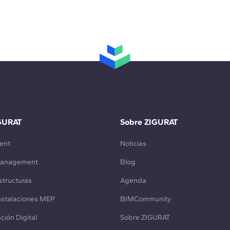
GURAT
Sobre ZIGURAT
ent
Noticias
Management
Blog
structuras
Agenda
Instalaciones MEP
BIMCommunity
ción Digital
Sobre ZIGURAT