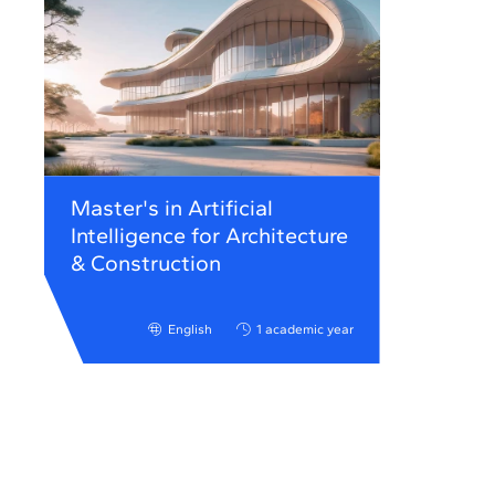
Master's in Artificial
Intelligence for Architecture
& Construction
English
1 academic year