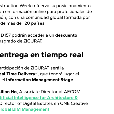
nstruction Week refuerza su posicionamiento
ada en formación online para profesionales de
ucción, con una comunidad global formada por
 de más de 120 países.
d D157 podrán acceder a un
descuento
osgrado de ZIGURAT.
 entrega en tiempo real
rticipación de ZIGURAT será la
eal-Time Delivery”
, que tendrá lugar el
 el
Information Management Stage
.
Lilian Ho
, Associate Director at AECOM
ificial Intelligence for Architecture &
 Director of Digital Estates en ONE Creative
 Global BIM Management
.