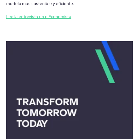
modelo más sostenible y eficiente.
Lee la entrevista en elEconomista
.