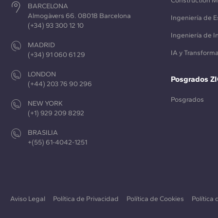
Construction 
BARCELONA
Almogàvers 66. 08018 Barcelona
Ingeniería de E
(+34) 93 300 12 10
Ingeniería de 
MADRID
IA y Transforma
(+34) 91 060 61 29
LONDON
Posgrados Z
(+44) 203 76 90 296
Posgrados
NEW YORK
(+1) 929 209 8292
BRASILIA
+(55) 61-4042-1251
Aviso Legal
Política de Privacidad
Política de Cookies
Política