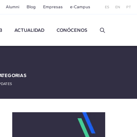
Alumni
Blog
Empresas
e-Campus
ES
EN
PT
B
ACTUALIDAD
CONÓCENOS
ATEGORIAS
PDATES