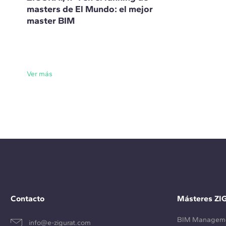
masters de El Mundo: el mejor
master BIM
Ver más
Contacto
Másteres ZI
BIM Managem
info@e-zigurat.com