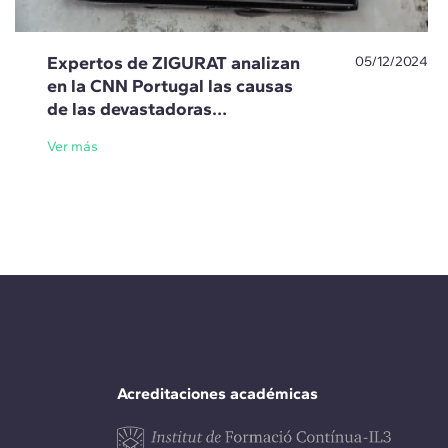
Expertos de ZIGURAT analizan
05/12/2024
en la CNN Portugal las causas
de las devastadoras
inundaciones en la Comunidad
Ver más
Valenciana
Acreditaciones académicas