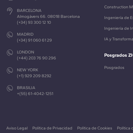
Construction 
BARCELONA
Almogàvers 66. 08018 Barcelona
Ingeniería de E
(+34) 93 300 12 10
Ingeniería de 
MADRID
IA y Transforma
(+34) 91 060 61 29
LONDON
Posgrados Z
(+44) 203 76 90 296
Posgrados
NEW YORK
(+1) 929 209 8292
BRASILIA
+(55) 61-4042-1251
Aviso Legal
Política de Privacidad
Política de Cookies
Política