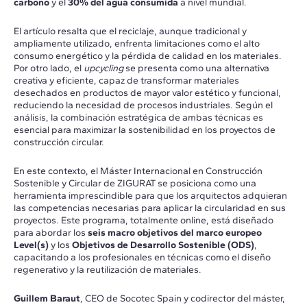
carbono
y el
30% del agua consumida
a nivel mundial.
El artículo resalta que el reciclaje, aunque tradicional y
ampliamente utilizado, enfrenta limitaciones como el alto
consumo energético y la pérdida de calidad en los materiales.
Por otro lado, el
upcycling
se presenta como una alternativa
creativa y eficiente, capaz de transformar materiales
desechados en productos de mayor valor estético y funcional,
reduciendo la necesidad de procesos industriales. Según el
análisis, la combinación estratégica de ambas técnicas es
esencial para maximizar la sostenibilidad en los proyectos de
construcción circular.
En este contexto, el Máster Internacional en Construcción
Sostenible y Circular de ZIGURAT se posiciona como una
herramienta imprescindible para que los arquitectos adquieran
las competencias necesarias para aplicar la circularidad en sus
proyectos. Este programa, totalmente online, está diseñado
para abordar los
seis macro objetivos del marco europeo
Level(s)
y los
Objetivos de Desarrollo Sostenible (ODS)
,
capacitando a los profesionales en técnicas como el diseño
regenerativo y la reutilización de materiales.
Guillem Baraut
, CEO de Socotec Spain y codirector del máster,