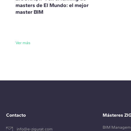
masters de El Mundo: el mejor
master BIM
Ver más
Contacto
Másteres ZI
BIM Managem
info@e-zigurat.com