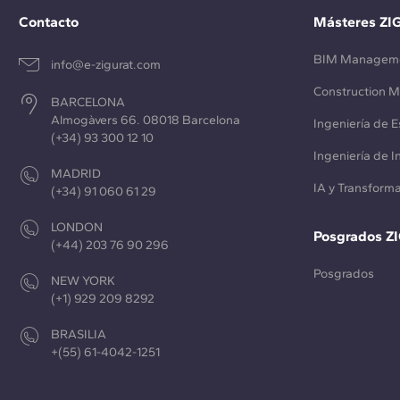
Contacto
Másteres ZI
BIM Managem
info@e-zigurat.com
Construction 
BARCELONA
Almogàvers 66. 08018 Barcelona
Ingeniería de E
(+34) 93 300 12 10
Ingeniería de 
MADRID
IA y Transforma
(+34) 91 060 61 29
LONDON
Posgrados Z
(+44) 203 76 90 296
Posgrados
NEW YORK
(+1) 929 209 8292
BRASILIA
+(55) 61-4042-1251