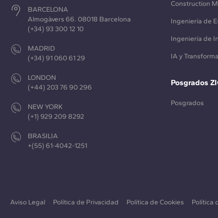
Construction 
BARCELONA
Almogàvers 66. 08018 Barcelona
Ingeniería de E
(+34) 93 300 12 10
Ingeniería de 
MADRID
IA y Transforma
(+34) 91 060 61 29
LONDON
Posgrados Z
(+44) 203 76 90 296
Posgrados
NEW YORK
(+1) 929 209 8292
BRASILIA
+(55) 61-4042-1251
Aviso Legal
Política de Privacidad
Política de Cookies
Política