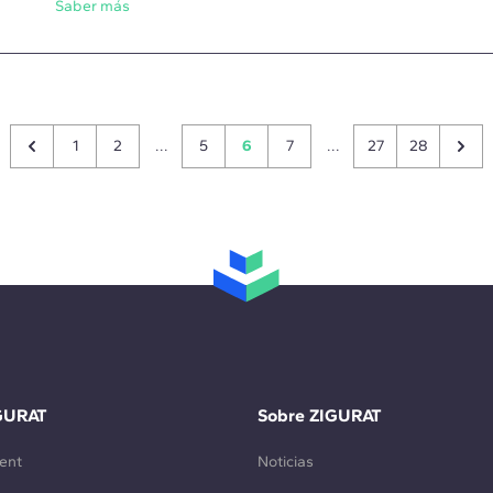
Saber más
1
2
...
5
6
7
...
27
28
GURAT
Sobre ZIGURAT
ent
Noticias