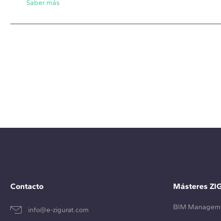
Saber más
Contacto
Másteres ZI
BIM Managem
info@e-zigurat.com