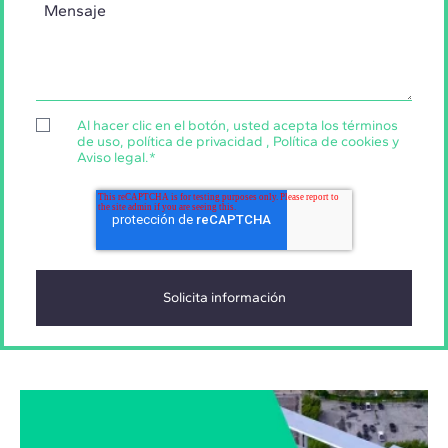
Al hacer clic en el botón, usted acepta los
términos
de uso
,
política de privacidad
,
Política de cookies
y
Aviso legal
.
*