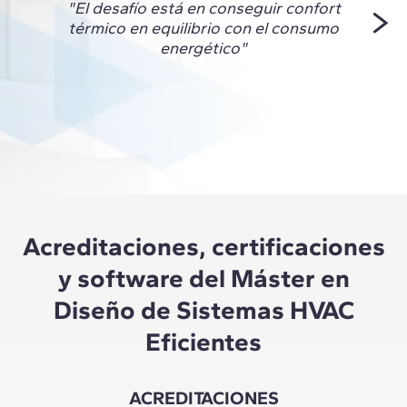
"El desafío está en conseguir confort
en l
térmico en equilibrio con el consumo
visió
energético"
ade
sosten
Acreditaciones, certificaciones
y software del Máster en
Diseño de Sistemas HVAC
Eficientes
ACREDITACIONES