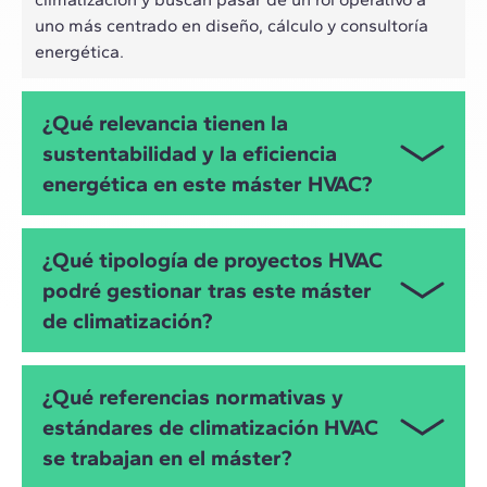
uno más centrado en diseño, cálculo y consultoría
energética.
¿Qué relevancia tienen la
sustentabilidad y la eficiencia
energética en este máster HVAC?
Tanto la eficiencia energética como la
¿Qué tipología de proyectos HVAC
sustentabilidad representan el eje de este máster
podré gestionar tras este máster
en climatización. En torno a estos conceptos se
de climatización?
abordan el comportamiento energético de edificios,
las cargas térmicas, demanda y consumo, la calidad
del aire interior (IAQ), así como medidas de mejora
Este programa te permitirá abordar proyectos de
¿Qué referencias normativas y
pasivas y activas para reducir consumos y
climatización de diferentes tipologías:
emisiones.
estándares de climatización HVAC
Edificios residenciales (viviendas unifamiliares y
se trabajan en el máster?
Durante el programa se abordan renovables en
plurifamiliares)