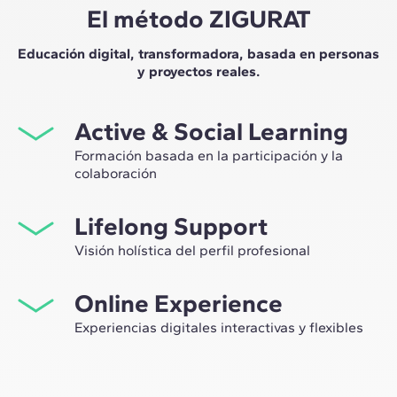
El método ZIGURAT
Educación digital, transformadora, basada en personas
y proyectos reales.
Active & Social Learning
Formación basada en la participación y la
colaboración
Estudiar en ZIGURAT significa no solo ampliar tu propio
Lifelong Support
network profesional, sino tener la ocasión única de
participar en grupos de trabajo seleccionados,
Visión holística del perfil profesional
asesorados por el expertise de nuestros profesores,
Desde la orientación inicial hasta el asesoramiento post
líderes de la innovación tecnológica y de la
Online Experience
Máster, te acompañamos para tener una visión crítica y
construcción.
360º de tu futuro como experto en el sector.
Experiencias digitales interactivas y flexibles
A través de sesiones en vivo con referentes de la
industria y de materiales de alta calidad sobre casos
prácticos globales, nuestro aprendizaje se adapta al