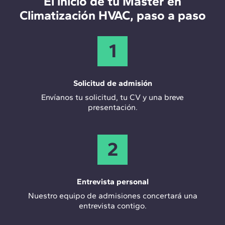
El inicio de tu Máster en
completos y tomar decisiones de alto impacto en
térmicas y ventilación. Por esto, la ingeniería HVAC
Climatización HVAC, paso a paso
eficiencia energética y confort.
es ya una especialidad propia dentro del sector
AEC. El ingeniero HVAC diseña, calcula y coordina
todas estas instalaciones para que el edificio
1
funcione correctamente durante toda su vida útil,
integrando criterios de eficiencia energética desde
la fase de proyecto.
Solicitud de admisión
Envíanos tu solicitud, tu CV y una breve
presentación.
2
Entrevista personal
Nuestro equipo de admisiones concertará una
entrevista contigo.