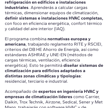
refrigeración en edificios e instalaciones
industriales
. Aprenderás a calcular cargas
térmicas, dimensionar equipos de climatización,
definir sistemas e instalaciones HVAC completas,
con foco en eficiencia energética, confort térmico
y calidad del aire interior (IAQ).
El programa combina
normativas europea y
americana
, trabajando reglamento RITE y RSCIEI,
criterios del DB HE Ahorro de Energía, así como
estándares ASHRAE y UNE-EN (métodos de
cargas térmicas, ventilación, eficiencia
energética). Esto te permitirá
diseñar sistemas de
climatización para edificios adaptados a
distintas zonas climáticas y tipologías
:
residencial, terciario e industrial.
Acompañado de
expertos en ingeniería HVAC y
empresas de climatización líderes
como Carrier,
Daikin, Trox Technik, Airzone, Sedical, Sener y Met
Mann, trabajarás con software HVAC y de