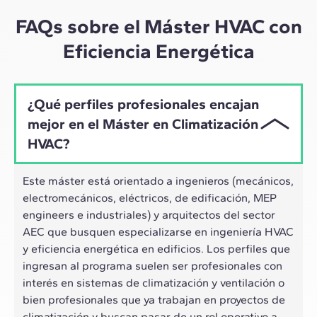
ritmo híbrido de los profesionales actuales.
FAQs sobre el Máster HVAC con
Eficiencia Energética
¿Qué perfiles profesionales encajan
mejor en el Máster en Climatización
HVAC?
Este máster está orientado a ingenieros (mecánicos,
electromecánicos, eléctricos, de edificación, MEP
engineers e industriales) y arquitectos del sector
AEC que busquen especializarse en ingeniería HVAC
y eficiencia energética en edificios. Los perfiles que
ingresan al programa suelen ser profesionales con
interés en sistemas de climatización y ventilación o
bien profesionales que ya trabajan en proyectos de
climatización y buscan pasar de un rol operativo a