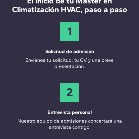
El inicio de tu Máster en
completos y tomar decisiones de alto impacto en
térmicas y ventilación. Por esto, la ingeniería HVAC
Climatización HVAC, paso a paso
eficiencia energética y confort.
es ya una especialidad propia dentro del sector
AEC. El ingeniero HVAC diseña, calcula y coordina
todas estas instalaciones para que el edificio
1
funcione correctamente durante toda su vida útil,
integrando criterios de eficiencia energética desde
la fase de proyecto.
Solicitud de admisión
Envíanos tu solicitud, tu CV y una breve
presentación.
2
Entrevista personal
Nuestro equipo de admisiones concertará una
entrevista contigo.