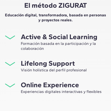
El método ZIGURAT
Educación digital, transformadora, basada en personas
y proyectos reales.
Active & Social Learning
Formación basada en la participación y la
colaboración
Estudiar en ZIGURAT significa no solo ampliar tu propio
Lifelong Support
network profesional, sino tener la ocasión única de
participar en grupos de trabajo seleccionados,
Visión holística del perfil profesional
asesorados por el expertise de nuestros profesores,
Desde la orientación inicial hasta el asesoramiento post
líderes de la innovación tecnológica y de la
Online Experience
Máster, te acompañamos para tener una visión crítica y
construcción.
360º de tu futuro como experto en el sector.
Experiencias digitales interactivas y flexibles
A través de sesiones en vivo con referentes de la
industria y de materiales de alta calidad sobre casos
prácticos globales, nuestro aprendizaje se adapta al