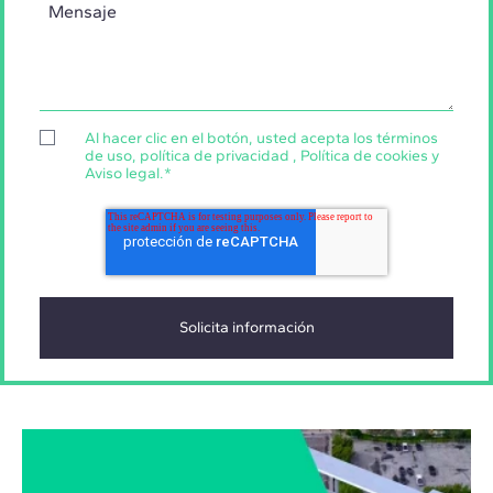
Al hacer clic en el botón, usted acepta los
términos
de uso
,
política de privacidad
,
Política de cookies
y
Aviso legal
.
*