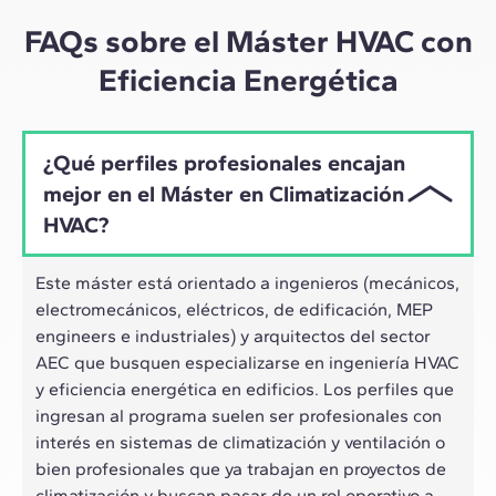
ritmo híbrido de los profesionales actuales.
FAQs sobre el Máster HVAC con
Eficiencia Energética
¿Qué perfiles profesionales encajan
mejor en el Máster en Climatización
HVAC?
Este máster está orientado a ingenieros (mecánicos,
electromecánicos, eléctricos, de edificación, MEP
engineers e industriales) y arquitectos del sector
AEC que busquen especializarse en ingeniería HVAC
y eficiencia energética en edificios. Los perfiles que
ingresan al programa suelen ser profesionales con
interés en sistemas de climatización y ventilación o
bien profesionales que ya trabajan en proyectos de
climatización y buscan pasar de un rol operativo a