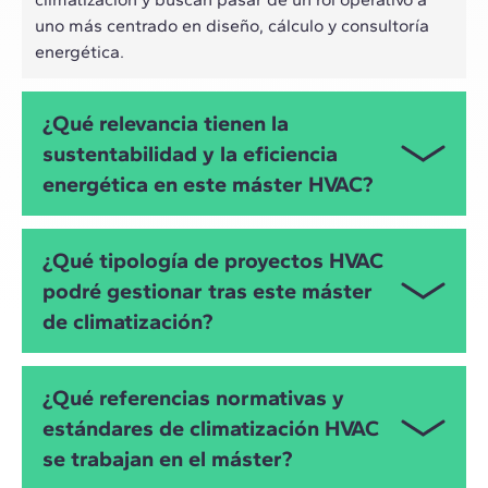
uno más centrado en diseño, cálculo y consultoría
energética.
¿Qué relevancia tienen la
sustentabilidad y la eficiencia
energética en este máster HVAC?
Tanto la eficiencia energética como la
¿Qué tipología de proyectos HVAC
sustentabilidad representan el eje de este máster
podré gestionar tras este máster
en climatización. En torno a estos conceptos se
de climatización?
abordan el comportamiento energético de edificios,
las cargas térmicas, demanda y consumo, la calidad
del aire interior (IAQ), así como medidas de mejora
Este programa te permitirá abordar proyectos de
¿Qué referencias normativas y
pasivas y activas para reducir consumos y
climatización de diferentes tipologías:
emisiones.
estándares de climatización HVAC
Edificios residenciales (viviendas unifamiliares y
se trabajan en el máster?
Durante el programa se abordan renovables en
plurifamiliares)