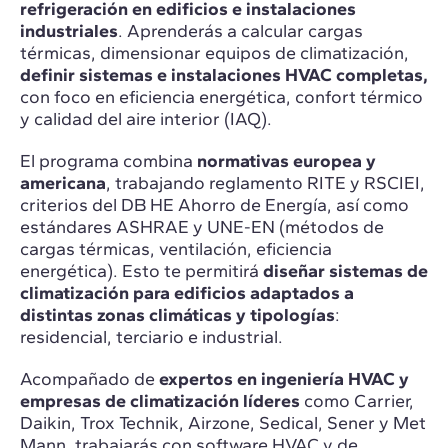
refrigeración en edificios e instalaciones
industriales
. Aprenderás a calcular cargas
térmicas, dimensionar equipos de climatización,
definir sistemas e instalaciones HVAC completas,
con foco en eficiencia energética, confort térmico
y calidad del aire interior (IAQ).
El programa combina
normativas europea y
americana
, trabajando reglamento RITE y RSCIEI,
criterios del DB HE Ahorro de Energía, así como
estándares ASHRAE y UNE-EN (métodos de
cargas térmicas, ventilación, eficiencia
energética). Esto te permitirá
diseñar sistemas de
climatización para edificios adaptados a
distintas zonas climáticas y tipologías
:
residencial, terciario e industrial.
Acompañado de
expertos en ingeniería HVAC y
empresas de climatización líderes
como Carrier,
Daikin, Trox Technik, Airzone, Sedical, Sener y Met
Mann, trabajarás con software HVAC y de