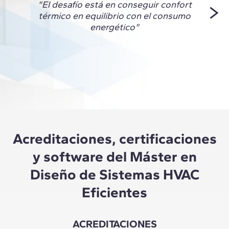
"El desafío está en conseguir confort
en l
térmico en equilibrio con el consumo
visió
energético"
ade
sosten
Acreditaciones, certificaciones
y software del Máster en
Diseño de Sistemas HVAC
Eficientes
ACREDITACIONES