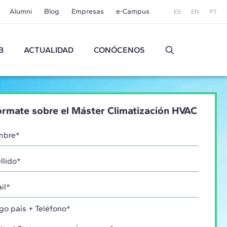
Alumni
Blog
Empresas
e-Campus
ES
EN
PT
B
ACTUALIDAD
CONÓCENOS
órmate sobre el Máster Climatización HVAC
go país + Teléfono*