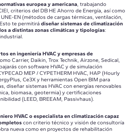
normativas europea y americana
, trabajando
EI, criterios del DB HE Ahorro de Energía, así como
UNE-EN (métodos de cargas térmicas, ventilación,
 Esto te permitirá
diseñar sistemas de climatización
os a distintas zonas climáticas y tipologías
:
industrial.
tos en ingeniería HVAC y empresas de
omo Carrier, Daikin, Trox Technik, Airzone, Sedical,
bajarás con software HVAC y de simulación
ás CYPECAD MEP / CYPETHERM HVAC, HAP (Hourly
ergyPlus, Ce3X y herramientas Open BIM para
cas, diseñar sistemas HVAC con energías renovables
mica, biomasa, geotermia) y certificaciones
enibilidad (LEED, BREEAM, Passivhaus).
niero HVAC o especialista en climatización
capaz
completos
con criterio técnico y visión de consultoría
obra nueva como en proyectos de rehabilitación