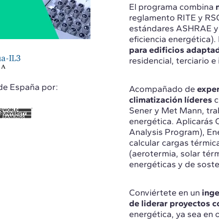
El programa combina
reglamento RITE y RSCI
estándares ASHRAE y 
eficiencia energética).
para edificios adaptad
residencial, terciario e 
de España por:
Acompañado de
exper
climatización líderes
c
Sener y Met Mann, tra
energética. Aplicar
Analysis Program), En
calcular cargas térmi
(aerotermia, solar tér
energéticas y de sost
Conviértete en un
inge
de liderar proyectos 
energética, ya sea en 