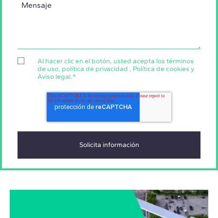
Al hacer clic en el botón, usted acepta los
términos
de uso
,
política de privacidad
,
Política de cookies
y
Aviso legal
.
*