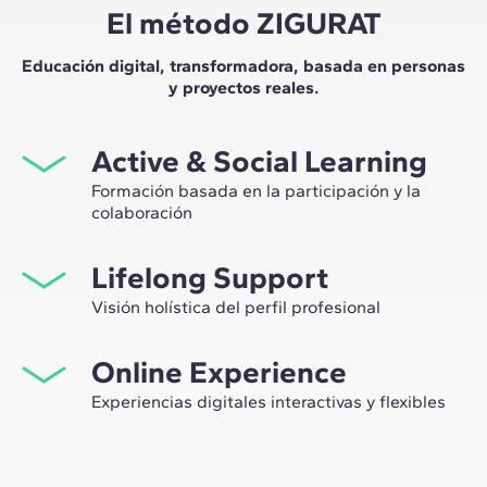
El método ZIGURAT
Educación digital, transformadora, basada en personas
y proyectos reales.
Active & Social Learning
Formación basada en la participación y la
colaboración
Estudiar en ZIGURAT significa no solo ampliar tu propio
Lifelong Support
network profesional, sino tener la ocasión única de
participar en grupos de trabajo seleccionados,
Visión holística del perfil profesional
asesorados por el expertise de nuestros profesores,
Desde la orientación inicial hasta el asesoramiento post
líderes de la innovación tecnológica y de la
Online Experience
Máster, te acompañamos para tener una visión crítica y
construcción.
360º de tu futuro como experto en el sector.
Experiencias digitales interactivas y flexibles
A través de sesiones en vivo con referentes de la
industria y de materiales de alta calidad sobre casos
prácticos globales, nuestro aprendizaje se adapta al