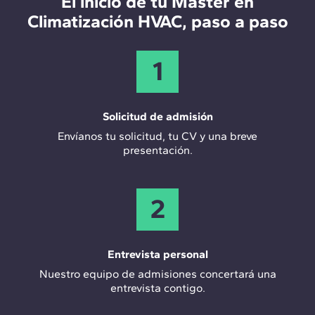
El inicio de tu Máster en
completos y tomar decisiones de alto impacto en
térmicas y ventilación. Por esto, la ingeniería HVAC
Climatización HVAC, paso a paso
eficiencia energética y confort.
es ya una especialidad propia dentro del sector
AEC. El ingeniero HVAC diseña, calcula y coordina
todas estas instalaciones para que el edificio
1
funcione correctamente durante toda su vida útil,
integrando criterios de eficiencia energética desde
la fase de proyecto.
Solicitud de admisión
Envíanos tu solicitud, tu CV y una breve
presentación.
2
Entrevista personal
Nuestro equipo de admisiones concertará una
entrevista contigo.