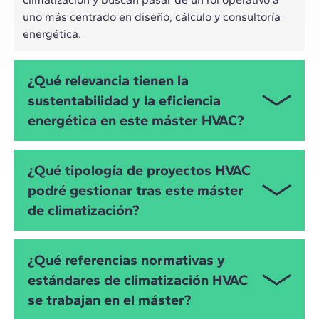
uno más centrado en diseño, cálculo y consultoría
energética.
¿Qué relevancia tienen la
sustentabilidad y la eficiencia
energética en este máster HVAC?
Tanto la eficiencia energética como la
¿Qué tipología de proyectos HVAC
sustentabilidad representan el eje de este máster
podré gestionar tras este máster
en climatización. En torno a estos conceptos se
de climatización?
abordan el comportamiento energético de edificios,
las cargas térmicas, demanda y consumo, la calidad
del aire interior (IAQ), así como medidas de mejora
Este programa te permitirá abordar proyectos de
¿Qué referencias normativas y
pasivas y activas para reducir consumos y
climatización de diferentes tipologías:
emisiones.
estándares de climatización HVAC
Edificios residenciales (viviendas unifamiliares y
se trabajan en el máster?
Durante el programa se abordan renovables en
plurifamiliares)