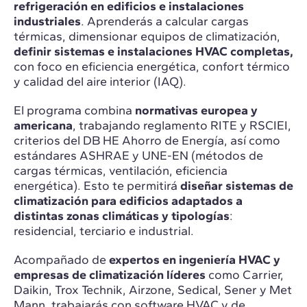
refrigeración en edificios e instalaciones
industriales
. Aprenderás a calcular cargas
térmicas, dimensionar equipos de climatización,
definir sistemas e instalaciones HVAC completas,
con foco en eficiencia energética, confort térmico
y calidad del aire interior (IAQ).
El programa combina
normativas europea y
americana
, trabajando reglamento RITE y RSCIEI,
criterios del DB HE Ahorro de Energía, así como
estándares ASHRAE y UNE-EN (métodos de
cargas térmicas, ventilación, eficiencia
energética). Esto te permitirá
diseñar sistemas de
climatización para edificios adaptados a
distintas zonas climáticas y tipologías
:
residencial, terciario e industrial.
Acompañado de
expertos en ingeniería HVAC y
empresas de climatización líderes
como Carrier,
Daikin, Trox Technik, Airzone, Sedical, Sener y Met
Mann, trabajarás con software HVAC y de