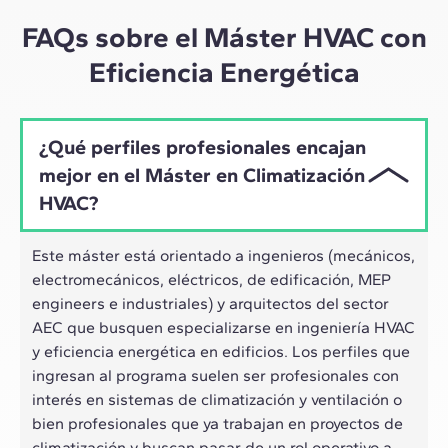
ritmo híbrido de los profesionales actuales.
FAQs sobre el Máster HVAC con
Eficiencia Energética
¿Qué perfiles profesionales encajan
mejor en el Máster en Climatización
HVAC?
Este máster está orientado a ingenieros (mecánicos,
electromecánicos, eléctricos, de edificación, MEP
engineers e industriales) y arquitectos del sector
AEC que busquen especializarse en ingeniería HVAC
y eficiencia energética en edificios. Los perfiles que
ingresan al programa suelen ser profesionales con
interés en sistemas de climatización y ventilación o
bien profesionales que ya trabajan en proyectos de
climatización y buscan pasar de un rol operativo a