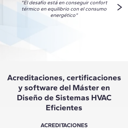
"El desafío está en conseguir confort
en l
térmico en equilibrio con el consumo
visió
energético"
ade
sosten
Acreditaciones, certificaciones
y software del Máster en
Diseño de Sistemas HVAC
Eficientes
ACREDITACIONES