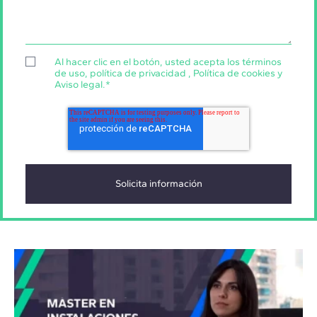
Al hacer clic en el botón, usted acepta los
términos
de uso
,
política de privacidad
,
Política de cookies
y
Aviso legal
.
*