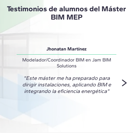
Testimonios de alumnos del Máster
BIM MEP
Jhonatan Martínez
Modelador/Coordinador BIM en Jam BIM
Solutions
"El pr
"Este máster me ha preparado para
dirigir instalaciones, aplicando BIM e
experi
integrando la eficiencia energética"
BI
pote