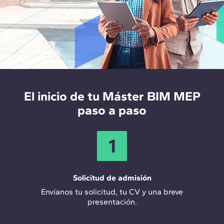
En todos estos casos se enfrenta el diseño, cálculo y
Su participación es clave para entender el ciclo de
modelado de instalaciones en BIM, generando
vida completo de un proyecto de instalaciones MEP
planos MEP, modelos y documentación listos para su
100% real, teniendo en cuenta a los propios
uso profesional.
fabricantes y su experiencia en el día a día.
El inicio de tu Máster BIM MEP
paso a paso
1
Solicitud de admisión
Envíanos tu solicitud, tu CV y una breve
presentación.