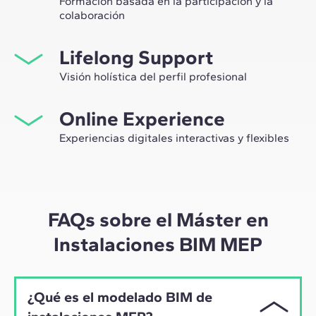
Formación basada en la participación y la
colaboración
Estudiar en ZIGURAT significa no solo ampliar tu propio
Lifelong Support
network profesional, sino tener la ocasión única de
participar en grupos de trabajo seleccionados,
Visión holística del perfil profesional
asesorados por el expertise de nuestros profesores,
Desde la orientación inicial hasta el asesoramiento post
líderes de la innovación tecnológica y de la
Online Experience
Máster, te acompañamos para tener una visión crítica y
construcción.
360º de tu futuro como experto en el sector.
Experiencias digitales interactivas y flexibles
A través de sesiones en vivo con referentes de la
industria y de materiales de alta calidad sobre casos
prácticos globales, nuestro aprendizaje se adapta al
ritmo híbrido de los profesionales actuales.
FAQs sobre el Máster en
Instalaciones BIM MEP
¿Qué es el modelado BIM de