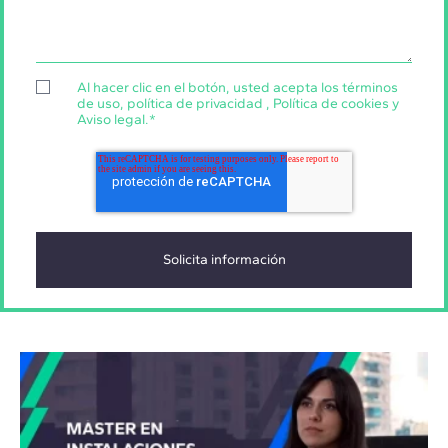
Al hacer clic en el botón, usted acepta los
términos
de uso
,
política de privacidad
,
Política de cookies
y
Aviso legal
.
*