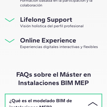
Formación basada en la participación y la
colaboración
Estudiar en ZIGURAT significa no solo ampliar tu propio
Lifelong Support
network profesional, sino tener la ocasión única de
participar en grupos de trabajo seleccionados,
Visión holística del perfil profesional
asesorados por el expertise de nuestros profesores,
Desde la orientación inicial hasta el asesoramiento post
líderes de la innovación tecnológica y de la
Online Experience
Máster, te acompañamos para tener una visión crítica y
construcción.
360º de tu futuro como experto en el sector.
Experiencias digitales interactivas y flexibles
A través de sesiones en vivo con referentes de la
industria y de materiales de alta calidad sobre casos
prácticos globales, nuestro aprendizaje se adapta al
ritmo híbrido de los profesionales actuales.
FAQs sobre el Máster en
Instalaciones BIM MEP
¿Qué es el modelado BIM de