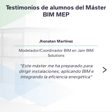
Testimonios de alumnos del Máster
BIM MEP
Jhonatan Martínez
Modelador/Coordinador BIM en Jam BIM
Solutions
"El pr
"Este máster me ha preparado para
dirigir instalaciones, aplicando BIM e
experi
integrando la eficiencia energética"
BI
pote