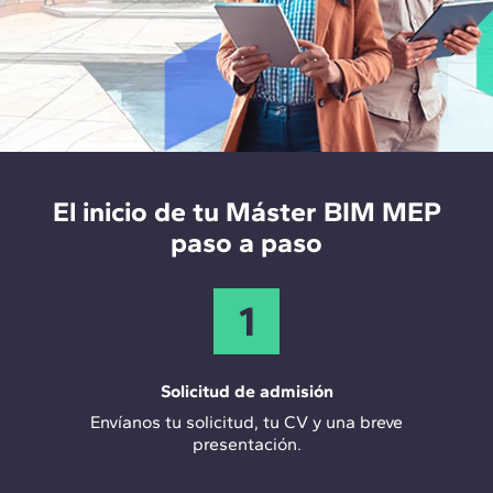
En todos estos casos se enfrenta el diseño, cálculo y
Su participación es clave para entender el ciclo de
modelado de instalaciones en BIM, generando
vida completo de un proyecto de instalaciones MEP
planos MEP, modelos y documentación listos para su
100% real, teniendo en cuenta a los propios
uso profesional.
fabricantes y su experiencia en el día a día.
El inicio de tu Máster BIM MEP
paso a paso
1
Solicitud de admisión
Envíanos tu solicitud, tu CV y una breve
presentación.