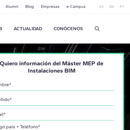
Alumni
Blog
Empresas
e-Campus
ES
EN
PT
B
ACTUALIDAD
CONÓCENOS
Quiero información del Máster MEP de
Instalaciones BIM
go país + Teléfono*