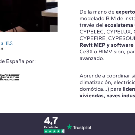
De la mano de
experto
modelado BIM de insta
través del
ecosistema
CYPELEC, CYPELUX,
CYPEFIRE, CYPESOUND
Revit MEP y software
Ce3X o BIMVision, para
avanzado.
de España por:
Aprende a coordinar s
climatización, electric
domótica…) para
lide
viviendas, naves indus