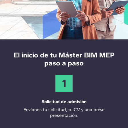
En todos estos casos se enfrenta el diseño, cálculo y
Su participación es clave para entender el ciclo de
modelado de instalaciones en BIM, generando
vida completo de un proyecto de instalaciones MEP
planos MEP, modelos y documentación listos para su
100% real, teniendo en cuenta a los propios
uso profesional.
fabricantes y su experiencia en el día a día.
El inicio de tu Máster BIM MEP
paso a paso
1
Solicitud de admisión
Envíanos tu solicitud, tu CV y una breve
presentación.