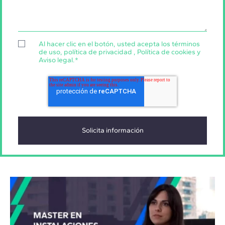
Al hacer clic en el botón, usted acepta los
términos
de uso
,
política de privacidad
,
Política de cookies
y
Aviso legal
.
*