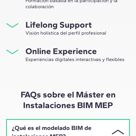
Formación basada en la participación y la
colaboración
Estudiar en ZIGURAT significa no solo ampliar tu propio
Lifelong Support
network profesional, sino tener la ocasión única de
participar en grupos de trabajo seleccionados,
Visión holística del perfil profesional
asesorados por el expertise de nuestros profesores,
Desde la orientación inicial hasta el asesoramiento post
líderes de la innovación tecnológica y de la
Online Experience
Máster, te acompañamos para tener una visión crítica y
construcción.
360º de tu futuro como experto en el sector.
Experiencias digitales interactivas y flexibles
A través de sesiones en vivo con referentes de la
industria y de materiales de alta calidad sobre casos
prácticos globales, nuestro aprendizaje se adapta al
ritmo híbrido de los profesionales actuales.
FAQs sobre el Máster en
Instalaciones BIM MEP
¿Qué es el modelado BIM de