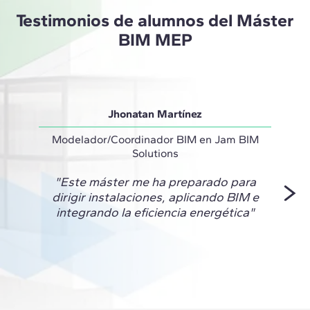
Testimonios de alumnos del Máster
BIM MEP
Jhonatan Martínez
Modelador/Coordinador BIM en Jam BIM
Solutions
"El pr
"Este máster me ha preparado para
dirigir instalaciones, aplicando BIM e
experi
integrando la eficiencia energética"
BI
pote