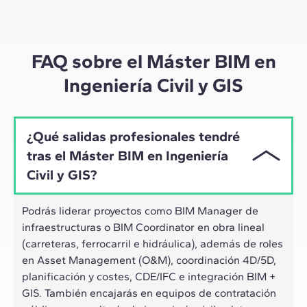
A través de sesiones en vivo con referentes de la
industria y de materiales de alta calidad sobre casos
prácticos globales, nuestro aprendizaje se adapta al
ritmo híbrido de los profesionales actuales.
FAQ sobre el Máster BIM en
Ingeniería Civil y GIS
¿Qué salidas profesionales tendré
tras el Máster BIM en Ingeniería
Civil y GIS?
Podrás liderar proyectos como BIM Manager de
infraestructuras o BIM Coordinator en obra lineal
(carreteras, ferrocarril e hidráulica), además de roles
en Asset Management (O&M), coordinación 4D/5D,
planificación y costes, CDE/IFC e integración BIM +
GIS. También encajarás en equipos de contratación