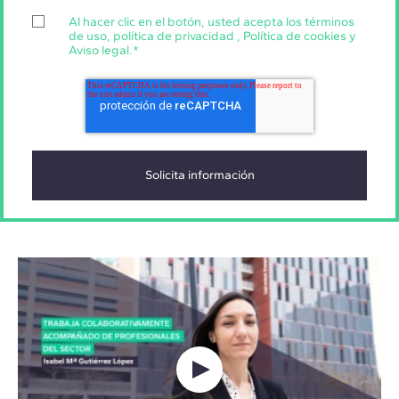
Al hacer clic en el botón, usted acepta los
términos
de uso
,
política de privacidad
,
Política de cookies
y
Aviso legal
.
*