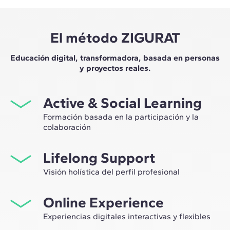
El método ZIGURAT
Educación digital, transformadora, basada en personas
y proyectos reales.
Active & Social Learning
Formación basada en la participación y la
colaboración
Estudiar en ZIGURAT significa no solo ampliar tu propio
Lifelong Support
network profesional, sino tener la ocasión única de
participar en grupos de trabajo seleccionados,
Visión holística del perfil profesional
asesorados por el expertise de nuestros profesores,
Desde la orientación inicial hasta el asesoramiento post
líderes de la innovación tecnológica y de la
Online Experience
Máster, te acompañamos para tener una visión crítica y
construcción.
360º de tu futuro como experto en el sector.
Experiencias digitales interactivas y flexibles