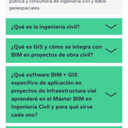
pública y consultoría de ingeniería civil y datos
geoespaciales.
¿Qué es la ingeniería civil?
La ingeniería civil se especializa en la planificación,
¿Qué es GIS y cómo se integra con
diseño, construcción y operación de
BIM en proyectos de obra civil?
infraestructuras: carreteras, líneas ferroviarias,
puentes/viaductos, obras hidráulicas (drenaje,
abastecimiento y saneamiento) y urbanización. En
GIS es el sistema de información geográfica que
¿Qué software BIM + GIS
este máster aplicarás BIM + GIS para mejorar la
gestiona datos raster/vector (cartografía, ortofotos,
específico de aplicación en
trazabilidad, la interoperabilidad y la toma de
GPS). El máster lo integra con BIM para alinear
decisiones a lo largo del ciclo de vida del activo.
proyectos de infraestructura vial
modelo, territorio y condicionantes: trazados,
servidumbres, hidrología/drenaje, geotecnia y
aprenderé en el Máster BIM en
afectaciones. Así logras BIM + GIS con mayor
Ingeniería Civil y para qué sirve
precisión, trazabilidad y decisiones mejor
cada uno?
informadas.