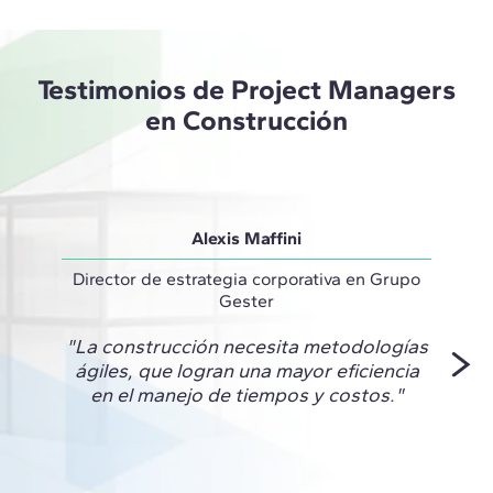
Testimonios de Project Managers
en Construcción
Alexis Maffini
Director de estrategia corporativa en Grupo
E
Gester
"Los r
"La construcción necesita metodologías
Implem
ágiles, que logran una mayor eficiencia
en el manejo de tiempos y costos."