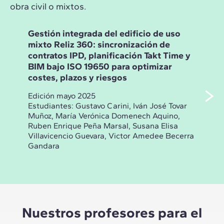
obra civil o mixtos.
Gestión integrada del edificio de uso
Ges
mixto Reliz 360: sincronización de
Ang
contratos IPD, planificación Takt Time y
Las
BIM bajo ISO 19650 para optimizar
ISO
costes, plazos y riesgos
pla
de 
Edición mayo 2025
Estudiantes:
Gustavo Carini, Iván José Tovar
Edic
Muñoz, María Verónica Domenech Aquino,
Estu
Ruben Enrique Peña Marsal, Susana Elisa
Osor
Villavicencio Guevara, Victor Amedee Becerra
Mart
Gandara
Riva
Nuestros profesores para el