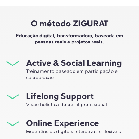
O método ZIGURAT
Educação digital, transformadora, baseada em
pessoas reais e projetos reais.
Active & Social Learning
Treinamento baseado em participação e
colaboração
Estudar na ZIGURAT significa não apenas expandir sua
Lifelong Support
própria rede profissional, mas também ter a
oportunidade única de participar de grupos de
Visão holística do perfil profissional
trabalho selecionados, assessorados pela experiência
Desde a orientação inicial até o aconselhamento após o
de nossos professores, líderes em inovação tecnológica
Online Experience
master, nós lhe acompanhamos para que você tenha
e construção.
uma visão crítica e 360º do seu futuro como
Experiências digitais interativas e flexíveis
especialista no setor.