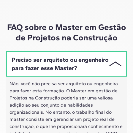
Por meio de sessões ao vivo com líderes do setor e
materiais de alta qualidade sobre estudos de casos
globais, o nosso aprendizado se adapta ao ritmo
híbrido dos profissionais de hoje.
FAQ sobre o Master em Gestão
de Projetos na Construção
Preciso ser arquiteto ou engenheiro
para fazer esse Master?
Não, você não precisa ser arquiteto ou engenheira
para fazer esta formação. O Master em gestão de
Projetos na Construção poderia ser uma valiosa
adição ao seu conjunto de habilidades
organizacionais. No entanto, o trabalho final do
master consiste em gerenciar um projeto real de
construção, o que lhe proporcionará conhecimento e