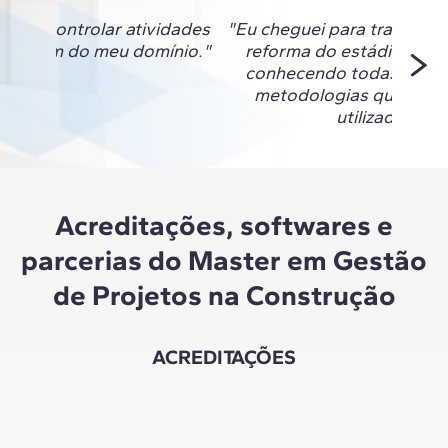
nsigo controlar atividades
"Eu cheguei para trabalhar
ão eram do meu domínio."
reforma do estádio do F
conhecendo todas as fe
metodologias que esta
utilizadas ali."
Acreditações, softwares e
parcerias do Master em Gestão
de Projetos na Construção
ACREDITAÇÕES