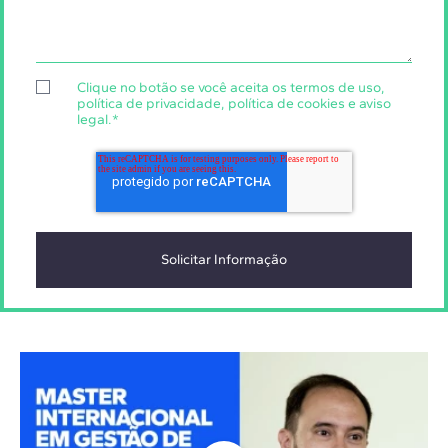
Clique no botão se você aceita os
termos de uso
,
política de privacidade
,
política de cookies
e
aviso
legal
.
*