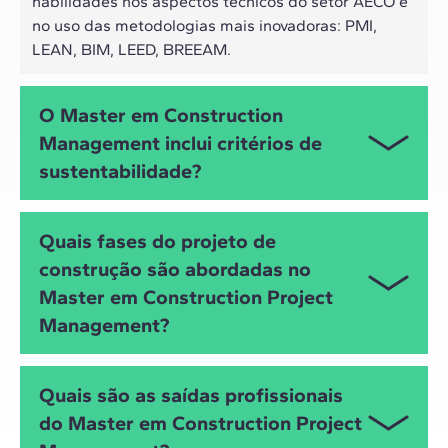
habilidades nos aspectos técnicos do setor AECO e
no uso das metodologias mais inovadoras: PMI,
LEAN, BIM, LEED, BREEAM.
O Master em Construction
Management inclui critérios de
sustentabilidade?
Este é justamente um dos focos do
Master em
Quais fases do projeto de
Gestão de Projetos de Construção
, com módulos
construção são abordadas no
específicos que abordam as metodologias de
Master em Construction Project
avaliação da sustentabilidade em obras (
BREEAM
,
LEED
,
LCA
...), o
facility management BIM
eficiente e
Management?
a redução de desperdícios como um dos pilares do
Lean Construction
.
O Master aborda todas as etapas do ciclo de vida
Quais são as saídas profissionais
de um projeto de construção de forma cronológica,
do Master em Construction Project
desde o início, planejamento e execução até o