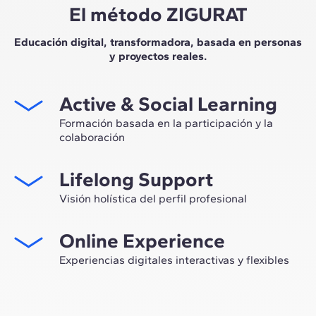
El método ZIGURAT
Educación digital, transformadora, basada en personas
y proyectos reales.
Active & Social Learning
Formación basada en la participación y la
colaboración
Estudiar en ZIGURAT significa no solo ampliar tu propio
Lifelong Support
network profesional, sino tener la ocasión única de
participar en grupos de trabajo seleccionados,
Visión holística del perfil profesional
asesorados por el expertise de nuestros profesores,
Desde la orientación inicial hasta el asesoramiento post
líderes de la innovación tecnológica y de la
Online Experience
Máster, te acompañamos para tener una visión crítica y
construcción.
360º de tu futuro como experto en el sector.
Experiencias digitales interactivas y flexibles
A través de sesiones en vivo con referentes de la
industria y de materiales de alta calidad sobre casos
prácticos globales, nuestro aprendizaje se adapta al