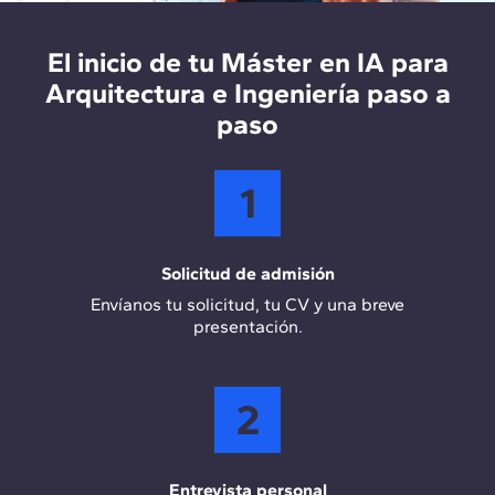
desarrollo e implementación de soluciones
tecnológicas en empresas de arquitectura y
construcción, optimizando los procesos de
El inicio de tu Máster en IA para
diseño, planificación y gestión de proyectos
Arquitectura e Ingeniería paso a
mediante IA.
paso
1
Solicitud de admisión
Envíanos tu solicitud, tu CV y una breve
presentación.
2
Entrevista personal