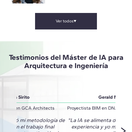
Ver todos
Testimonios del Máster de IA para
Arquitectura e Ingeniería
Vivian Sirito
Gerald Monter
inator en GCA Architects
Proyectista BIM en DNA Barce
 cambió mi metodología de
"La IA se alimenta de mi c
to. En el trabajo final
experiencia y yo me retr