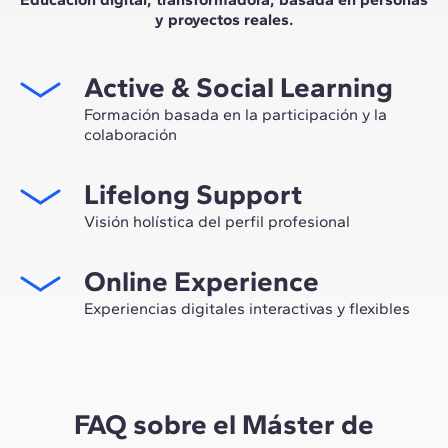
y proyectos reales.
Active & Social Learning
Formación basada en la participación y la
colaboración
Estudiar en ZIGURAT significa no solo ampliar tu propio
Lifelong Support
network profesional, sino tener la ocasión única de
participar en grupos de trabajo seleccionados,
Visión holística del perfil profesional
asesorados por el expertise de nuestros profesores,
Desde la orientación inicial hasta el asesoramiento post
líderes de la innovación tecnológica y de la
Online Experience
Máster, te acompañamos para tener una visión crítica y
construcción.
360º de tu futuro como experto en el sector.
Experiencias digitales interactivas y flexibles
A través de sesiones en vivo con referentes de la
industria y de materiales de alta calidad sobre casos
prácticos globales, nuestro aprendizaje se adapta al
ritmo híbrido de los profesionales actuales.
FAQ sobre el Máster de