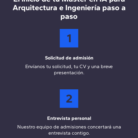
diseño, planificación y gestión de proyectos
Arquitectura e Ingeniería paso a
mediante IA.
paso
1
Solicitud de admisión
Envíanos tu solicitud, tu CV y una breve
presentación.
2
Entrevista personal
Nuestro equipo de admisiones concertará una
entrevista contigo.