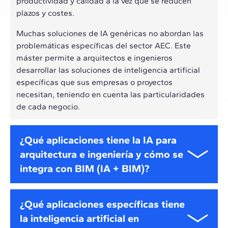
productividad y calidad a la vez que se reducen
plazos y costes.
Muchas soluciones de IA genéricas no abordan las
problemáticas específicas del sector AEC. Este
máster permite a arquitectos e ingenieros
desarrollar las soluciones de inteligencia artificial
específicas que sus empresas o proyectos
necesitan, teniendo en cuenta las particularidades
de cada negocio.
¿Qué aplicaciones tiene la IA para
arquitectura e ingeniería y cómo se
integra con BIM (IA + BIM)?
La inteligencia artificial es capaz de integrarse con
¿Qué aplicaciones específicas tiene
la arquitectura e ingeniería generando un entorno
la inteligencia artificial en
BIM+IA interoperable, automatizando modelados,