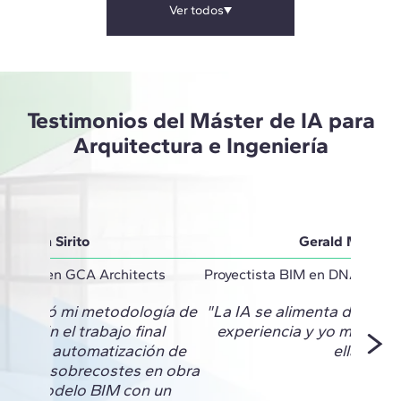
Ver todos
Testimonios del Máster de IA para
Arquitectura e Ingeniería
Vivian Sirito
Gerald Monter
inator en GCA Architects
Proyectista BIM en DNA Barce
 cambió mi metodología de
"La IA se alimenta de mi c
to. En el trabajo final
experiencia y yo me retr
mos la automatización de
ella."
esgos y sobrecostes en obra
de un modelo BIM con un