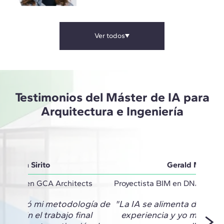
Ver todos
Testimonios del Máster de IA para
Arquitectura e Ingeniería
Vivian Sirito
Gerald Monter
inator en GCA Architects
Proyectista BIM en DNA Barce
 cambió mi metodología de
"La IA se alimenta de mi c
to. En el trabajo final
experiencia y yo me retr