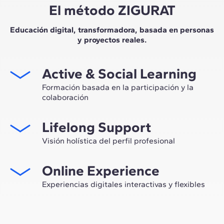
El método ZIGURAT
Educación digital, transformadora, basada en personas
y proyectos reales.
Active & Social Learning
Formación basada en la participación y la
colaboración
Estudiar en ZIGURAT significa no solo ampliar tu propio
Lifelong Support
network profesional, sino tener la ocasión única de
participar en grupos de trabajo seleccionados,
Visión holística del perfil profesional
asesorados por el expertise de nuestros profesores,
Desde la orientación inicial hasta el asesoramiento post
líderes de la innovación tecnológica y de la
Online Experience
Máster, te acompañamos para tener una visión crítica y
construcción.
360º de tu futuro como experto en el sector.
Experiencias digitales interactivas y flexibles
A través de sesiones en vivo con referentes de la
industria y de materiales de alta calidad sobre casos
prácticos globales, nuestro aprendizaje se adapta al