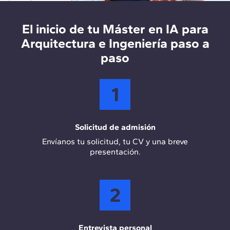
desarrollo e implementación de soluciones
tecnológicas en empresas de arquitectura y
construcción, optimizando los procesos de
El inicio de tu Máster en IA para
diseño, planificación y gestión de proyectos
Arquitectura e Ingeniería paso a
mediante IA.
paso
1
Solicitud de admisión
Envíanos tu solicitud, tu CV y una breve
presentación.
2
Entrevista personal