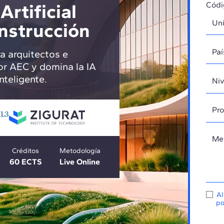
Artificial
Códi
nstrucción
ra arquitectos e
tor AEC y domina la IA
nteligente.
Créditos
Metodología
60 ECTS
Live Online
Al
po