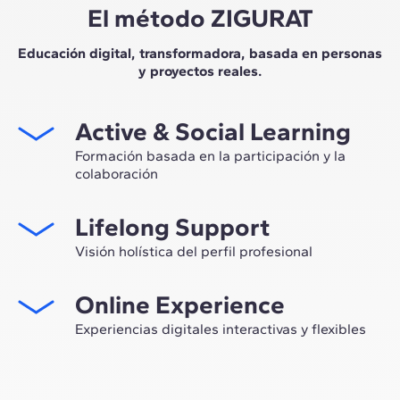
El método ZIGURAT
Educación digital, transformadora, basada en personas
y proyectos reales.
Active & Social Learning
Formación basada en la participación y la
colaboración
Estudiar en ZIGURAT significa no solo ampliar tu propio
Lifelong Support
network profesional, sino tener la ocasión única de
participar en grupos de trabajo seleccionados,
Visión holística del perfil profesional
asesorados por el expertise de nuestros profesores,
Desde la orientación inicial hasta el asesoramiento post
líderes de la innovación tecnológica y de la
Online Experience
Máster, te acompañamos para tener una visión crítica y
construcción.
360º de tu futuro como experto en el sector.
Experiencias digitales interactivas y flexibles
A través de sesiones en vivo con referentes de la
industria y de materiales de alta calidad sobre casos
prácticos globales, nuestro aprendizaje se adapta al