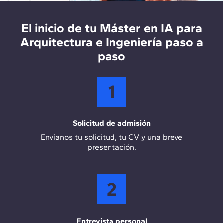
desarrollo e implementación de soluciones
tecnológicas en empresas de arquitectura y
construcción, optimizando los procesos de
El inicio de tu Máster en IA para
diseño, planificación y gestión de proyectos
Arquitectura e Ingeniería paso a
mediante IA.
paso
1
Solicitud de admisión
Envíanos tu solicitud, tu CV y una breve
presentación.
2
Entrevista personal