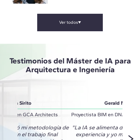
Ver todos
Testimonios del Máster de IA para
Arquitectura e Ingeniería
Vivian Sirito
Gerald Monter
inator en GCA Architects
Proyectista BIM en DNA Barce
 cambió mi metodología de
"La IA se alimenta de mi c
to. En el trabajo final
experiencia y yo me retr