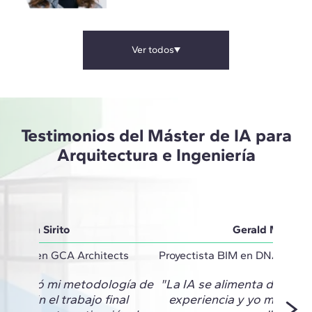
Ver todos
Testimonios del Máster de IA para
Arquitectura e Ingeniería
Vivian Sirito
Gerald Monter
inator en GCA Architects
Proyectista BIM en DNA Barce
 cambió mi metodología de
"La IA se alimenta de mi c
to. En el trabajo final
experiencia y yo me retr