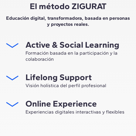
El método ZIGURAT
Educación digital, transformadora, basada en personas
y proyectos reales.
Active & Social Learning
Formación basada en la participación y la
colaboración
Estudiar en ZIGURAT significa no solo ampliar tu propio
Lifelong Support
network profesional, sino tener la ocasión única de
participar en grupos de trabajo seleccionados,
Visión holística del perfil profesional
asesorados por el expertise de nuestros profesores,
Desde la orientación inicial hasta el asesoramiento post
líderes de la innovación tecnológica y de la
Online Experience
Máster, te acompañamos para tener una visión crítica y
construcción.
360º de tu futuro como experto en el sector.
Experiencias digitales interactivas y flexibles
A través de sesiones en vivo con referentes de la
industria y de materiales de alta calidad sobre casos
prácticos globales, nuestro aprendizaje se adapta al