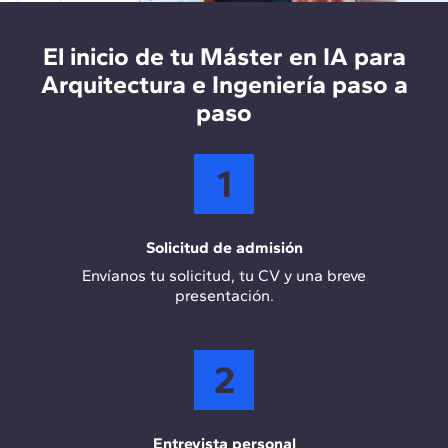
desarrollo e implementación de soluciones
tecnológicas en empresas de arquitectura y
construcción, optimizando los procesos de
El inicio de tu Máster en IA para
diseño, planificación y gestión de proyectos
Arquitectura e Ingeniería paso a
mediante IA.
paso
1
Solicitud de admisión
Envíanos tu solicitud, tu CV y una breve
presentación.
2
Entrevista personal