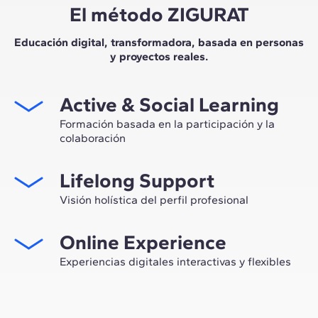
El método ZIGURAT
Educación digital, transformadora, basada en personas
y proyectos reales.
Active & Social Learning
Formación basada en la participación y la
colaboración
Estudiar en ZIGURAT significa no solo ampliar tu propio
Lifelong Support
network profesional, sino tener la ocasión única de
participar en grupos de trabajo seleccionados,
Visión holística del perfil profesional
asesorados por el expertise de nuestros profesores,
Desde la orientación inicial hasta el asesoramiento post
líderes de la innovación tecnológica y de la
Online Experience
Máster, te acompañamos para tener una visión crítica y
construcción.
360º de tu futuro como experto en el sector.
Experiencias digitales interactivas y flexibles
A través de sesiones en vivo con referentes de la
industria y de materiales de alta calidad sobre casos
prácticos globales, nuestro aprendizaje se adapta al