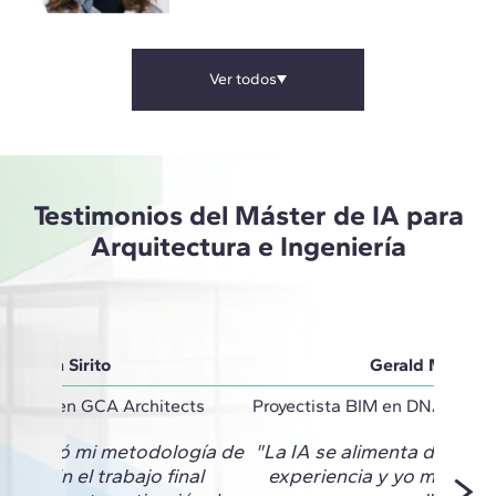
Ver todos
Testimonios del Máster de IA para
Arquitectura e Ingeniería
Vivian Sirito
Gerald Monter
inator en GCA Architects
Proyectista BIM en DNA Barce
 cambió mi metodología de
"La IA se alimenta de mi c
to. En el trabajo final
experiencia y yo me retr