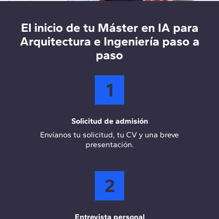
desarrollo e implementación de soluciones
tecnológicas en empresas de arquitectura y
construcción, optimizando los procesos de
El inicio de tu Máster en IA para
diseño, planificación y gestión de proyectos
Arquitectura e Ingeniería paso a
mediante IA.
paso
1
Solicitud de admisión
Envíanos tu solicitud, tu CV y una breve
presentación.
2
Entrevista personal