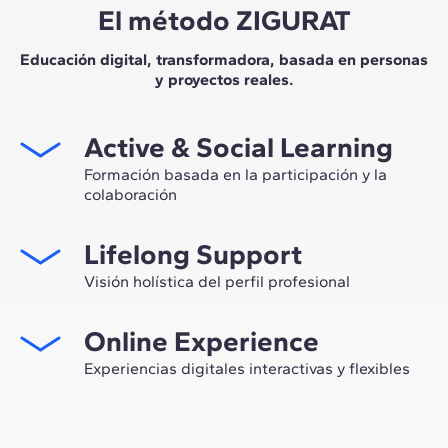
El método ZIGURAT
Educación digital, transformadora, basada en personas
y proyectos reales.
Active & Social Learning
Formación basada en la participación y la
colaboración
Estudiar en ZIGURAT significa no solo ampliar tu propio
Lifelong Support
network profesional, sino tener la ocasión única de
participar en grupos de trabajo seleccionados,
Visión holística del perfil profesional
asesorados por el expertise de nuestros profesores,
Desde la orientación inicial hasta el asesoramiento post
líderes de la innovación tecnológica y de la
Online Experience
Máster, te acompañamos para tener una visión crítica y
construcción.
360º de tu futuro como experto en el sector.
Experiencias digitales interactivas y flexibles
A través de sesiones en vivo con referentes de la
industria y de materiales de alta calidad sobre casos
prácticos globales, nuestro aprendizaje se adapta al