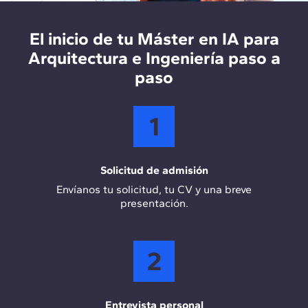
desarrollo e implementación de soluciones
tecnológicas en empresas de arquitectura y
construcción, optimizando los procesos de
El inicio de tu Máster en IA para
diseño, planificación y gestión de proyectos
Arquitectura e Ingeniería paso a
mediante IA.
paso
1
Solicitud de admisión
Envíanos tu solicitud, tu CV y una breve
presentación.
2
Entrevista personal