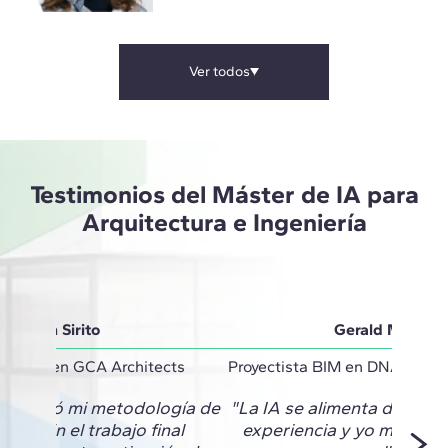
Ver todos
Testimonios del Máster de IA para
Arquitectura e Ingeniería
Vivian Sirito
Gerald Monter
inator en GCA Architects
Proyectista BIM en DNA Barce
 cambió mi metodología de
"La IA se alimenta de mi c
to. En el trabajo final
experiencia y yo me retr