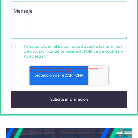
Al hacer clic en el botón, usted acepta los
términos
de uso
,
política de privacidad
,
Política de cookies
y
Aviso legal
.
*