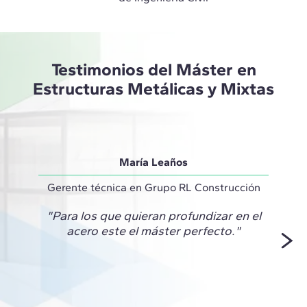
Testimonios del Máster en
Estructuras Metálicas y Mixtas
María Leaños
Gerente técnica en Grupo RL Construcción
S
"Para los que quieran profundizar en el
"E
acero este el máster perfecto."
propue
que m
en a
te