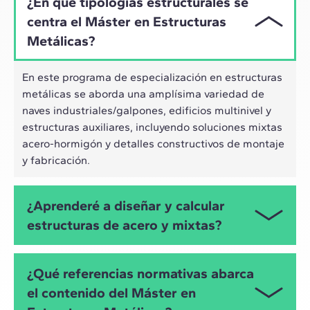
¿En qué tipologías estructurales se
centra el Máster en Estructuras
Metálicas?
En este programa de especialización en estructuras
metálicas se aborda una amplísima variedad de
naves industriales/galpones, edificios multinivel y
estructuras auxiliares, incluyendo soluciones mixtas
acero-hormigón y detalles constructivos de montaje
y fabricación.
¿Aprenderé a diseñar y calcular
estructuras de acero y mixtas?
Sí, ese es su objetivo. A lo largo del Máster en
¿Qué referencias normativas abarca
Estructuras Metálicas desarrollarás competencias
el contenido del Máster en
para el dimensionamiento, verificación y