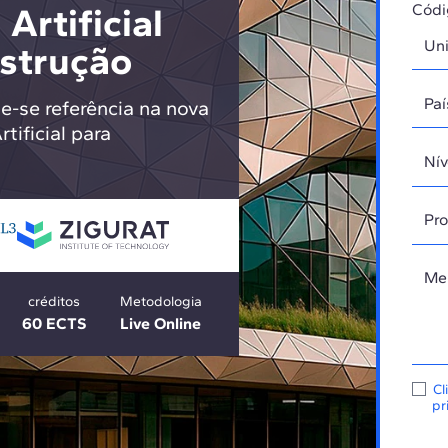
Artificial
Códi
nstrução
e-se referência na nova
tificial para
créditos
Metodologia
60 ECTS
Live Online
Cl
pr