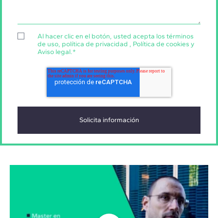
Al hacer clic en el botón, usted acepta los
términos
de uso
,
política de privacidad
,
Política de cookies
y
Aviso legal
.
*