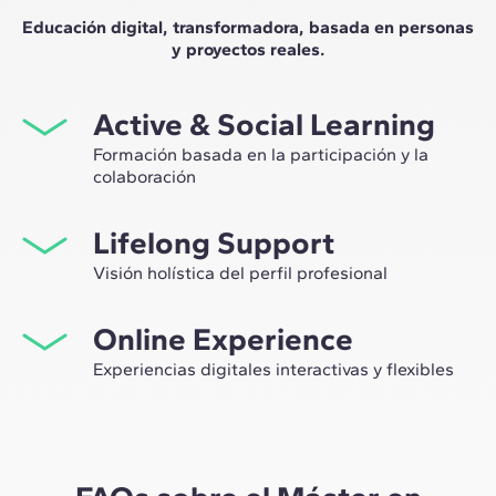
Educación digital, transformadora, basada en personas
y proyectos reales.
Active & Social Learning
Formación basada en la participación y la
colaboración
Estudiar en ZIGURAT significa no solo ampliar tu propio
Lifelong Support
network profesional, sino tener la ocasión única de
participar en grupos de trabajo seleccionados,
Visión holística del perfil profesional
asesorados por el expertise de nuestros profesores,
Desde la orientación inicial hasta el asesoramiento post
líderes de la innovación tecnológica y de la
Online Experience
Máster, te acompañamos para tener una visión crítica y
construcción.
360º de tu futuro como experto en el sector.
Experiencias digitales interactivas y flexibles
A través de sesiones en vivo con referentes de la
industria y de materiales de alta calidad sobre casos
prácticos globales, nuestro aprendizaje se adapta al
ritmo híbrido de los profesionales actuales.