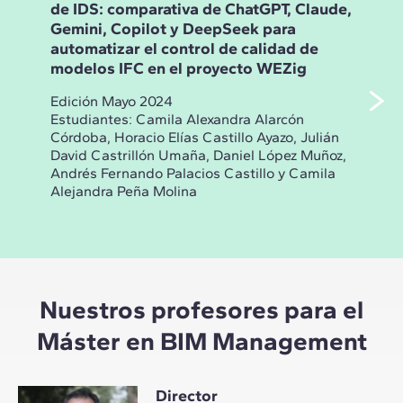
de IDS: comparativa de ChatGPT, Claude,
del
Gemini, Copilot y DeepSeek para
age
automatizar el control de calidad de
Ope
modelos IFC en el proyecto WEZig
pro
Edición Mayo 2024
Edi
Estudiantes: Camila Alexandra Alarcón
Estu
Córdoba, Horacio Elías Castillo Ayazo, Julián
Step
David Castrillón Umaña, Daniel López Muñoz,
Feli
Andrés Fernando Palacios Castillo y Camila
Andi
Alejandra Peña Molina
Brun
Nuestros profesores para el
Máster en BIM Management
Director