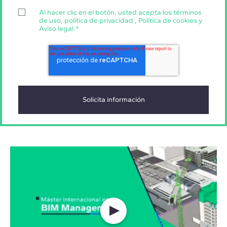
Al hacer clic en el botón, usted acepta los
términos
de uso
,
política de privacidad
,
Política de cookies
y
Aviso legal
.
*