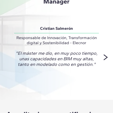
Manager
Cristian Salmerón
Responsable de Innovación, Transformación
Técnic
digital y Sostenibilidad - Elecnor
"El máster me dio, en muy poco tiempo,
"Este
unas capacidades en BIM muy altas,
de cr
tanto en modelado como en gestión."
nivel