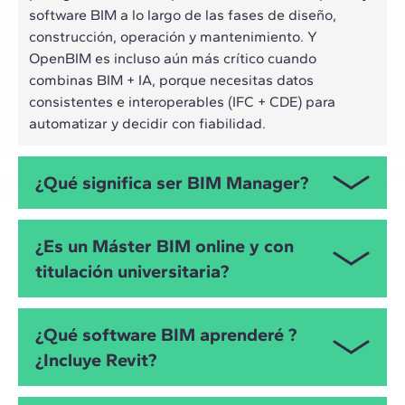
software BIM a lo largo de las fases de diseño,
construcción, operación y mantenimiento. Y
OpenBIM es incluso aún más crítico cuando
combinas BIM + IA, porque necesitas datos
consistentes e interoperables (IFC + CDE) para
automatizar y decidir con fiabilidad.
¿Qué significa ser BIM Manager?
El BIM Manager es el responsable de coordinar
¿Es un Máster BIM online y con
personas, herramientas y datos, define protocolos y
titulación universitaria?
estándares, vela por la calidad del modelo y el
cumplimiento de entregables (BEP, CDE, flujos por
fases). El Máster en BIM Management te prepara
Sí, el Máster en BIM Management sigue la
¿Qué software BIM aprenderé ?
para asumir ese rol con un enfoque práctico y
metodología Live Online. Cada clase es única,
¿Incluye Revit?
orientado a resultados.
pudiendo interactuar en tiempo real con preguntas
a los profesores. Además, cuenta con 60 ECTS y con