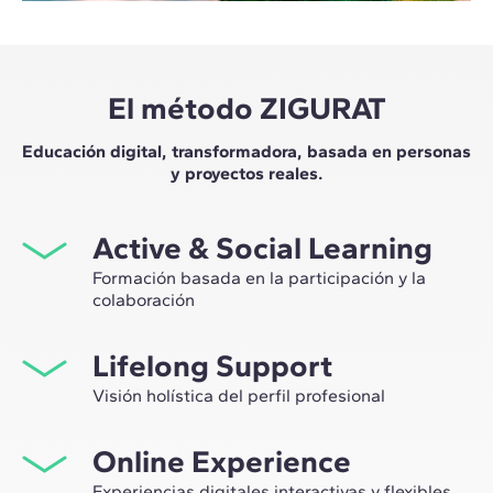
El método ZIGURAT
Educación digital, transformadora, basada en personas
y proyectos reales.
Active & Social Learning
Formación basada en la participación y la
colaboración
Estudiar en ZIGURAT significa no solo ampliar tu propio
Lifelong Support
network profesional, sino tener la ocasión única de
participar en grupos de trabajo seleccionados,
Visión holística del perfil profesional
asesorados por el expertise de nuestros profesores,
Desde la orientación inicial hasta el asesoramiento post
líderes de la innovación tecnológica y de la
Online Experience
Máster, te acompañamos para tener una visión crítica y
construcción.
360º de tu futuro como experto en el sector.
Experiencias digitales interactivas y flexibles