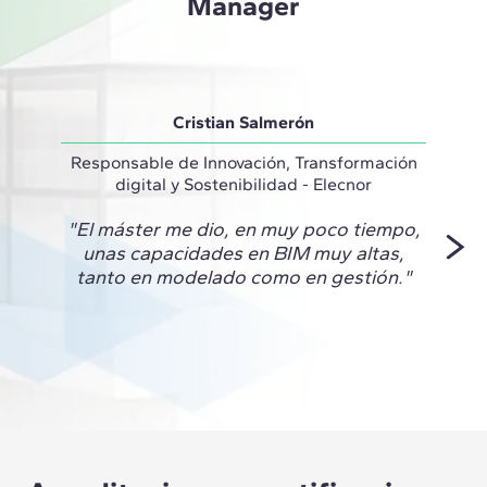
Manager
Cristian Salmerón
Responsable de Innovación, Transformación
Técnic
digital y Sostenibilidad - Elecnor
"El máster me dio, en muy poco tiempo,
"Este
unas capacidades en BIM muy altas,
de cr
tanto en modelado como en gestión."
nivel