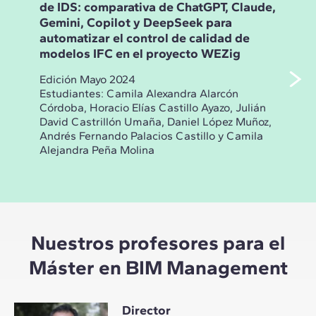
de IDS: comparativa de ChatGPT, Claude,
del
Gemini, Copilot y DeepSeek para
age
automatizar el control de calidad de
Ope
modelos IFC en el proyecto WEZig
pro
Edición Mayo 2024
Edi
Estudiantes: Camila Alexandra Alarcón
Estu
Córdoba, Horacio Elías Castillo Ayazo, Julián
Step
David Castrillón Umaña, Daniel López Muñoz,
Feli
Andrés Fernando Palacios Castillo y Camila
Andi
Alejandra Peña Molina
Brun
Nuestros profesores para el
Máster en BIM Management
Director