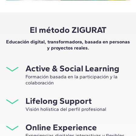
El método ZIGURAT
Educación digital, transformadora, basada en personas
y proyectos reales.
Active & Social Learning
Formación basada en la participación y la
colaboración
Estudiar en ZIGURAT significa no solo ampliar tu propio
Lifelong Support
network profesional, sino tener la ocasión única de
participar en grupos de trabajo seleccionados,
Visión holística del perfil profesional
asesorados por el expertise de nuestros profesores,
Desde la orientación inicial hasta el asesoramiento post
líderes de la innovación tecnológica y de la
Online Experience
Máster, te acompañamos para tener una visión crítica y
construcción.
360º de tu futuro como experto en el sector.
Experiencias digitales interactivas y flexibles