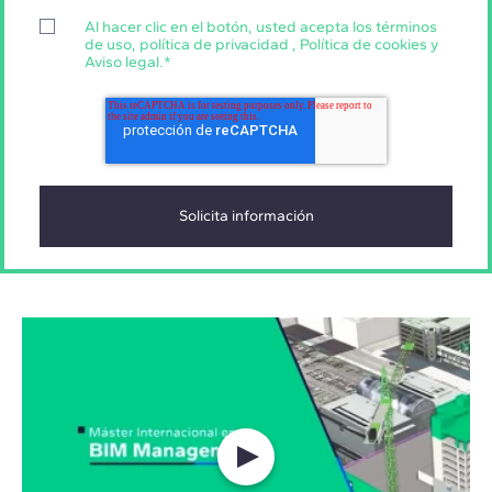
Al hacer clic en el botón, usted acepta los
términos
de uso
,
política de privacidad
,
Política de cookies
y
Aviso legal
.
*