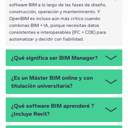
software BIM a lo largo de las fases de diseño,
construcción, operación y mantenimiento. Y
OpenBIM es incluso aún más crítico cuando
combinas BIM + IA, porque necesitas datos
consistentes e interoperables (IFC + CDE) para
automatizar y decidir con fiabilidad.
¿Qué significa ser BIM Manager?
El BIM Manager es el responsable de coordinar
¿Es un Máster BIM online y con
personas, herramientas y datos, define protocolos y
titulación universitaria?
estándares, vela por la calidad del modelo y el
cumplimiento de entregables (BEP, CDE, flujos por
fases). El Máster en BIM Management te prepara
Sí, el Máster en BIM Management sigue la
¿Qué software BIM aprenderé ?
para asumir ese rol con un enfoque práctico y
metodología Live Online. Cada clase es única,
¿Incluye Revit?
orientado a resultados.
pudiendo interactuar en tiempo real con preguntas
a los profesores. Además, cuenta con 60 ECTS y con