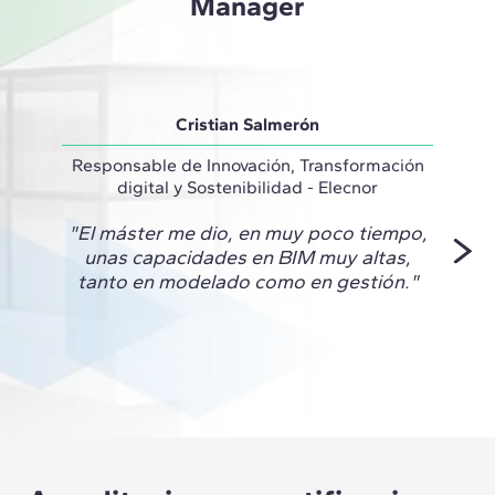
Manager
Cristian Salmerón
Responsable de Innovación, Transformación
Técnic
digital y Sostenibilidad - Elecnor
"El máster me dio, en muy poco tiempo,
"Este
unas capacidades en BIM muy altas,
de cr
tanto en modelado como en gestión."
nivel