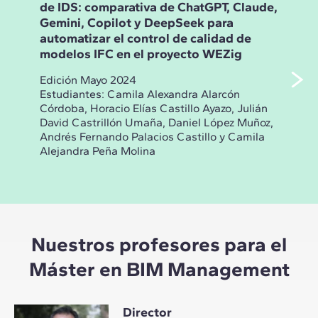
de IDS: comparativa de ChatGPT, Claude,
del
Gemini, Copilot y DeepSeek para
age
automatizar el control de calidad de
Ope
modelos IFC en el proyecto WEZig
pro
Edición Mayo 2024
Edi
Estudiantes: Camila Alexandra Alarcón
Estu
Córdoba, Horacio Elías Castillo Ayazo, Julián
Step
David Castrillón Umaña, Daniel López Muñoz,
Feli
Andrés Fernando Palacios Castillo y Camila
Andi
Alejandra Peña Molina
Brun
Nuestros profesores para el
Máster en BIM Management
Director