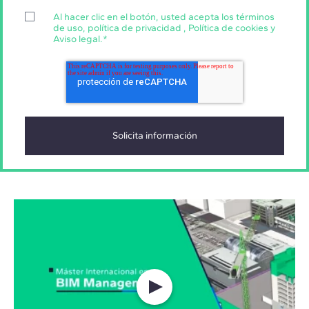
Al hacer clic en el botón, usted acepta los
términos
de uso
,
política de privacidad
,
Política de cookies
y
Aviso legal
.
*