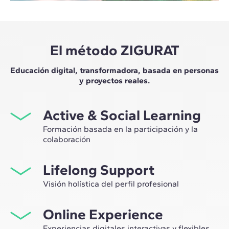
El método ZIGURAT
Educación digital, transformadora, basada en personas
y proyectos reales.
Active & Social Learning
Formación basada en la participación y la
colaboración
Estudiar en ZIGURAT significa no solo ampliar tu propio
Lifelong Support
network profesional, sino tener la ocasión única de
participar en grupos de trabajo seleccionados,
Visión holística del perfil profesional
asesorados por el expertise de nuestros profesores,
Desde la orientación inicial hasta el asesoramiento post
líderes de la innovación tecnológica y de la
Online Experience
Máster, te acompañamos para tener una visión crítica y
construcción.
360º de tu futuro como experto en el sector.
Experiencias digitales interactivas y flexibles