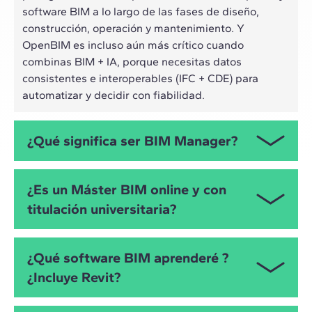
software BIM a lo largo de las fases de diseño,
construcción, operación y mantenimiento. Y
OpenBIM es incluso aún más crítico cuando
combinas BIM + IA, porque necesitas datos
consistentes e interoperables (IFC + CDE) para
automatizar y decidir con fiabilidad.
¿Qué significa ser BIM Manager?
El BIM Manager es el responsable de coordinar
¿Es un Máster BIM online y con
personas, herramientas y datos, define protocolos y
titulación universitaria?
estándares, vela por la calidad del modelo y el
cumplimiento de entregables (BEP, CDE, flujos por
fases). El Máster en BIM Management te prepara
Sí, el Máster en BIM Management sigue la
¿Qué software BIM aprenderé ?
para asumir ese rol con un enfoque práctico y
metodología Live Online. Cada clase es única,
¿Incluye Revit?
orientado a resultados.
pudiendo interactuar en tiempo real con preguntas
a los profesores. Además, cuenta con 60 ECTS y con