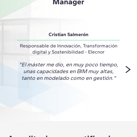
Manager
Cristian Salmerón
Responsable de Innovación, Transformación
Técnic
digital y Sostenibilidad - Elecnor
"El máster me dio, en muy poco tiempo,
"Este
unas capacidades en BIM muy altas,
de cr
tanto en modelado como en gestión."
nivel