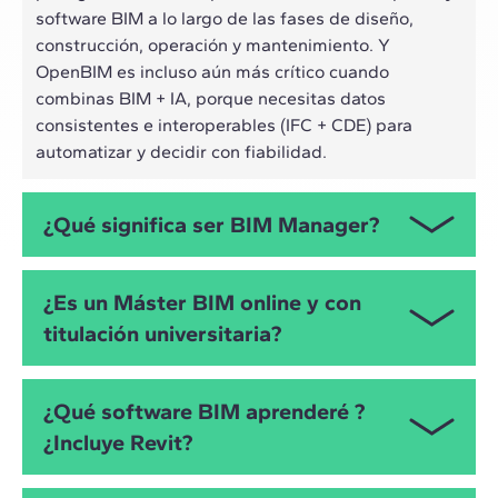
software BIM a lo largo de las fases de diseño,
construcción, operación y mantenimiento. Y
OpenBIM es incluso aún más crítico cuando
combinas BIM + IA, porque necesitas datos
consistentes e interoperables (IFC + CDE) para
automatizar y decidir con fiabilidad.
¿Qué significa ser BIM Manager?
El BIM Manager es el responsable de coordinar
¿Es un Máster BIM online y con
personas, herramientas y datos, define protocolos y
titulación universitaria?
estándares, vela por la calidad del modelo y el
cumplimiento de entregables (BEP, CDE, flujos por
fases). El Máster en BIM Management te prepara
Sí, el Máster en BIM Management sigue la
¿Qué software BIM aprenderé ?
para asumir ese rol con un enfoque práctico y
metodología Live Online. Cada clase es única,
¿Incluye Revit?
orientado a resultados.
pudiendo interactuar en tiempo real con preguntas
a los profesores. Además, cuenta con 60 ECTS y con