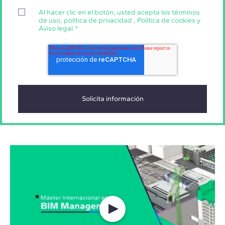
Al hacer clic en el botón, usted acepta los
términos
de uso
,
política de privacidad
,
Política de cookies
y
Aviso legal
.
*