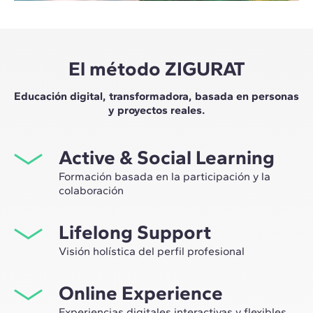
El método ZIGURAT
Educación digital, transformadora, basada en personas
y proyectos reales.
Active & Social Learning
Formación basada en la participación y la
colaboración
Estudiar en ZIGURAT significa no solo ampliar tu propio
Lifelong Support
network profesional, sino tener la ocasión única de
participar en grupos de trabajo seleccionados,
Visión holística del perfil profesional
asesorados por el expertise de nuestros profesores,
Desde la orientación inicial hasta el asesoramiento post
líderes de la innovación tecnológica y de la
Online Experience
Máster, te acompañamos para tener una visión crítica y
construcción.
360º de tu futuro como experto en el sector.
Experiencias digitales interactivas y flexibles