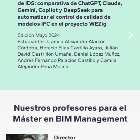
de IDS: comparativa de ChatGPT, Claude,
del
Gemini, Copilot y DeepSeek para
age
automatizar el control de calidad de
Ope
modelos IFC en el proyecto WEZig
pro
Edición Mayo 2024
Edi
Estudiantes: Camila Alexandra Alarcón
Estu
Córdoba, Horacio Elías Castillo Ayazo, Julián
Step
David Castrillón Umaña, Daniel López Muñoz,
Feli
Andrés Fernando Palacios Castillo y Camila
Andi
Alejandra Peña Molina
Brun
Nuestros profesores para el
Máster en BIM Management
Director