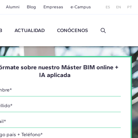
Alumni
Blog
Empresas
e-Campus
ES
EN
PT
B
ACTUALIDAD
CONÓCENOS
órmate sobre nuestro Máster BIM online +
IA aplicada
go país + Teléfono*